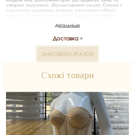
створює акуратний, збалансований силует. Спинка з
класичною шнурівкою дозволяє регулювати обхват і
ідеально підлаштувати корсет по фігурі: він добре
фіксується, не сковує рухів і виглядає естетично ззаду.
Детальніше
Корсет чудово підходить для весільних образів,
фотосесій нареченої, вечірніх та коктейльних суконь, а
Доставка
також може використовуватися як самостійний верх у
святкових або романтичних аутфітах. Він поєднує
легкість і практичність, роблячи образ ніжним та
ЗАМОВИТИ ЗРАЗОК
вишуканим.
Без стрічки для шнурівки
Схожі товари
Для додаткової інформації — зв’яжіться з менеджером
*Передача кольору може бути спотворена пристроєм
Корсети 2000000385600 — матеріал для весільних
суконь, декору та колекцій ательє. Доступний оптом і в
роздріб в Inter Tex, SKU 385488.