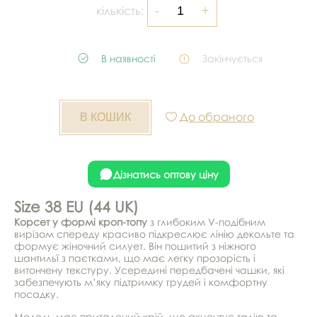
кількість:
В наявності
Закінчується
До обраного
Дізнатись оптову ціну
Size 38 EU (44 UK)
Корсет у формі кроп-топу
з глибоким V-подібним
вирізом спереду красиво підкреслює лінію декольте та
формує жіночний силует. Він пошитий з ніжного
шантильї з паєтками, що має легку прозорість і
витончену текстуру. Усередині передбачені чашки, які
забезпечують м’яку підтримку грудей і комфортну
посадку.
Модель має приталений крій, що акцентує талію та