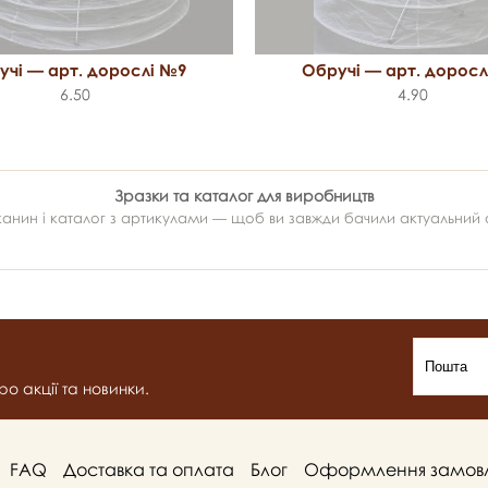
учі — арт. дорослі №9
Обручі — арт. доросл
6.50
4.90
Зразки та каталог для виробництв
ин і каталог з артикулами — щоб ви завжди бачили актуальний ас
о акції та новинки.
FAQ
Доставка та оплата
Блог
Оформлення замов