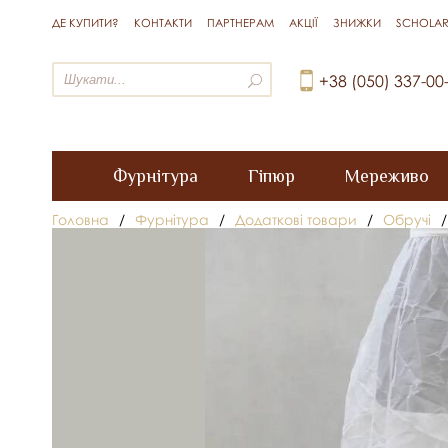
ДЕ КУПИТИ?
КОНТАКТИ
ПАРТНЕРАМ
АКЦІЇ
ЗНИЖКИ
SCHOLAR
+38 (050) 337-00
Фурнітура
Гіпюр
Мереживо
Головна
/
Фурнітура
/
Додаткові товари
/
Обручі
/