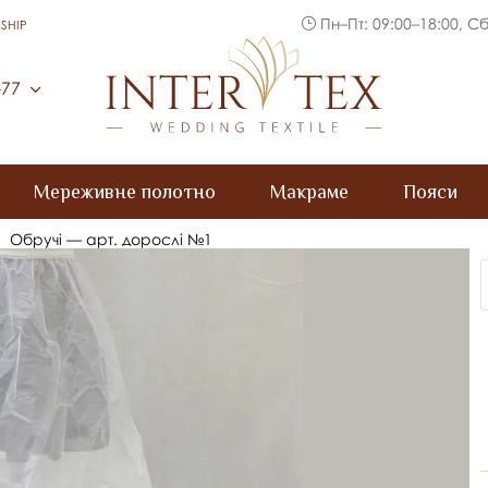
Пн–Пт: 09:00–18:00, Сб
SHIP
Inter Tex
-77
Мереживне полотно
Макраме
Пояси
Обручі — арт. дорослі №1