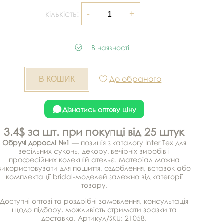
кількість:
В наявності
До обраного
Дізнатись оптову ціну
3.4$ за шт. при покупці від 25 штук
Обручі дорослі №1
— позиція з каталогу Inter Tex для
весільних суконь, декору, вечірніх виробів і
професійних колекцій ательє. Матеріал можна
використовувати для пошиття, оздоблення, вставок або
комплектації bridal-моделей залежно від категорії
товару.
Доступні оптові та роздрібні замовлення, консультація
щодо підбору, можливість отримати зразки та
доставка. Артикул/SKU: 21058.