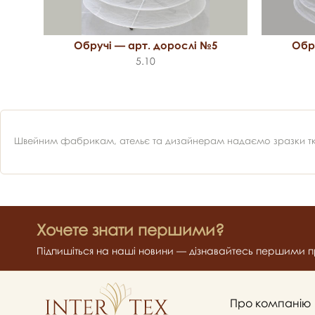
рослі
Обручі — арт. дорослі №5
Обр
5.10
Швейним фабрикам, ательє та дизайнерам надаємо зразки ткан
Хочете знати першими?
Підпишіться на наші новини — дізнавайтесь першими пр
Про компанію