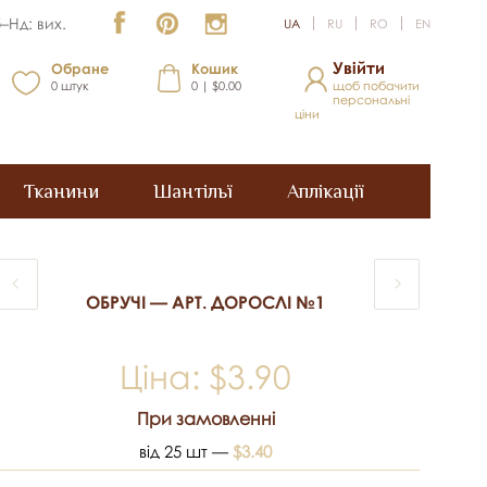
–Нд: вих.
UA
RU
RO
EN
Увійти
Обране
Кошик
0
штук
0 | $0.00
щоб побачити
персональні
ціни
Тканини
Шантільї
Аплікації
ОБРУЧІ — АРТ. ДОРОСЛІ №1
Ціна:
$3.90
При замовленні
від 25 шт —
$3.40