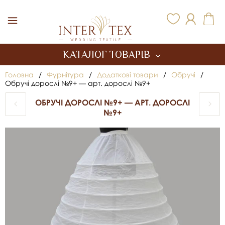
Inter Tex
КАТАЛОГ ТОВАРІВ
Головна
/
Фурнітура
/
Додаткові товари
/
Обручі
/
Обручі дорослі №9+ — арт. дорослі №9+
ОБРУЧІ ДОРОСЛІ №9+ — АРТ. ДОРОСЛІ
№9+