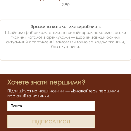
2.90
Зразки та каталог для виробництв
Швейним фабрикам, ательє та дизайнерам надаємо зразки
тканин і каталог з артикулами — щоб ви завжди бачили
актуальний асортимент і замовляли точно за кодом тканини,
без плутанини.
Хочете знати першими?
Підпишіться на наші новини — дізнавайтесь першими
про акції та новинки.