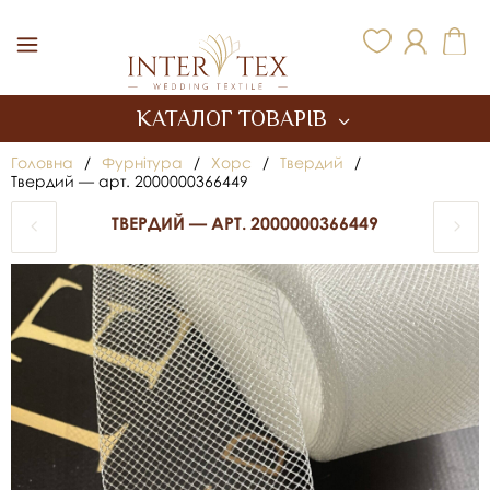
Inter Tex
КАТАЛОГ ТОВАРІВ
Головна
/
Фурнітура
/
Хорс
/
Твердий
/
Твердий — арт. 2000000366449
ТВЕРДИЙ — АРТ. 2000000366449