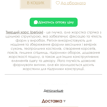
До обраного
Дізнатись оптову ціну
Твердий хорс (регілін)
- це гнучка, але жорстка стрічка з
щільною структурою, яка забезпечує фіксацію та чіткість
форм у виробах. Регілін використовують для
надання та збереження форми весільних і вечірніх
суконь, театральних костюмів, створення корсетів,
поясів, пишних спідниць, підтримки оборок, додавання
жорсткості подолу, а також для інших конструктивних
елементів одягу та декору. Його гнучкість дозволяє
формувати вигини, але він залишається досить
жорстким для підтримки конструкції.
Колір - прозорий
Детальніше
Виробник - Китай
Ширина - 5 см
Доставка