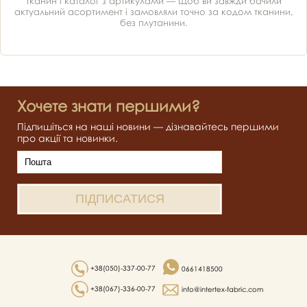
тканин і каталог з артикулами — щоб ви завжди бачили
актуальний асортимент і замовляли точно за кодом тканини,
без плутанини.
Хочете знати першими?
Підпишіться на наші новини — дізнавайтесь першими
про акції та новинки.
+38(050)-337-00-77
0661418500
+38(067)-336-00-77
info@intertex-fabric.com