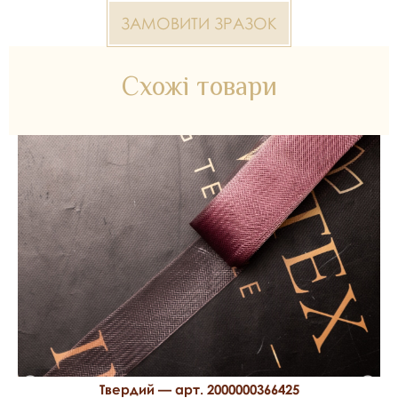
В упаковці - приблизно 20 м
ЗАМОВИТИ ЗРАЗОК
*Передача кольору може бути спотворена пристроєм
Схожі товари
2000000366449 5 см — матеріал для весільних суконь,
декору та колекцій ательє. Доступний оптом і в роздріб в
Inter Tex, SKU 366654.
Твердий — арт. 2000000366425