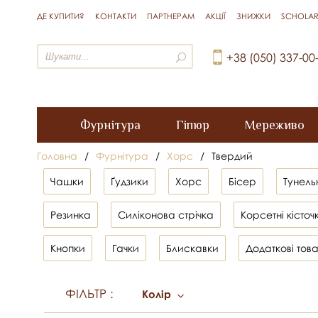
ДЕ КУПИТИ?
КОНТАКТИ
ПАРТНЕРАМ
АКЦІЇ
ЗНИЖКИ
SCHOLAR
+38 (050) 337-00
Фурнітура
Гіпюр
Мереживо
Головна
/
Фурнітура
/
Хорс
/
Твердий
Чашки
Ґудзики
Хорс
Бісер
Тунель
Резинка
Силіконова стрічка
Корсетні кісточ
Кнопки
Гачки
Блискавки
Додаткові тов
ФІЛЬТР
:
Колір