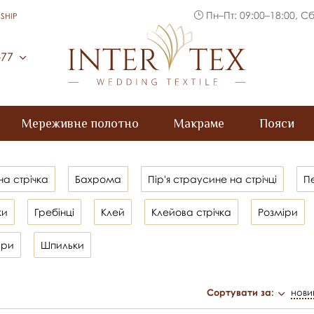
Пн–Пт: 09:00–18:00, Сб
SHIP
Inter Tex
-77
Мереживне полотно
Макраме
Пояси
на стрічка
Бахрома
Пір'я страусине на стрічці
Пе
ки
Гребінці
Клей
Клейова стрічка
Розміри
ари
Шпильки
Сортувати за:
нови