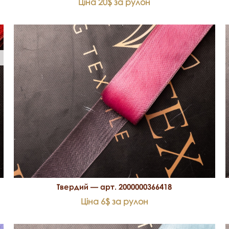
Ціна 20$ за рулон
Твердий — арт. 2000000366418
Ціна 6$ за рулон