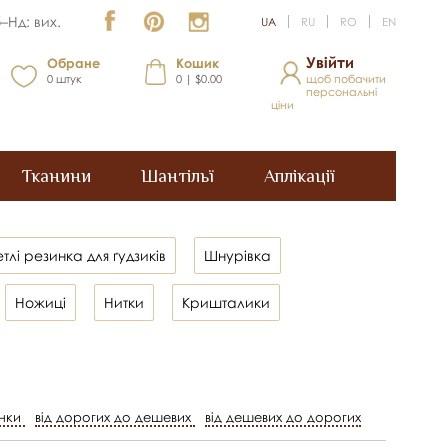
–Нд: вих.
UA
RU
RO
EN
Увійти
Обране
Кошик
0
штук
0 | $0.00
щоб побачити
персональні
ціни
Тканини
Шантільї
Аплікації
тлі резинка для ґудзиків
Шнурівка
Ножиці
Нитки
Кришталики
нки
від дорогих до дешевих
від дешевих до дорогих