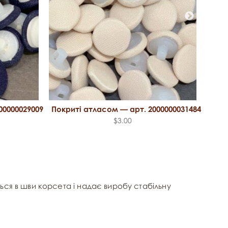
00000029009
Покриті атласом — арт. 2000000031484
Покр
$3.00
ться в шви корсета і надає виробу стабільну