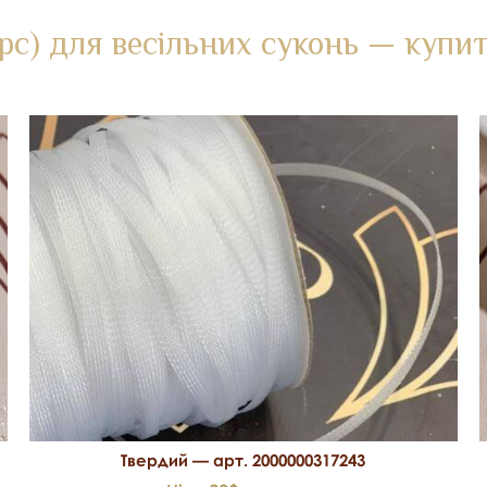
орс) для весільних суконь — купит
Твердий — арт. 2000000317243