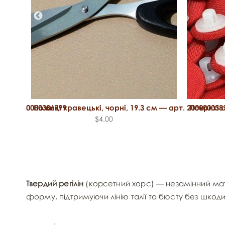
т. 2000000386799
Ножиці кравецькі, чорні, 19.3 см — арт. 200000038
Покриті 
$4.00
Твердий регілін
(корсетний хорс) — незамінний матер
форму, підтримуючи лінію талії та бюсту без шкод