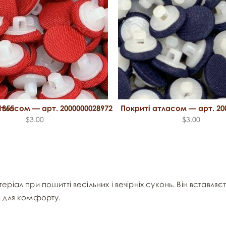
1855
атласом — арт. 2000000028972
Покриті атласом — арт. 20
$3.00
$3.00
іал при пошитті весільних і вечірніх суконь. Він вставляє
и для комфорту.