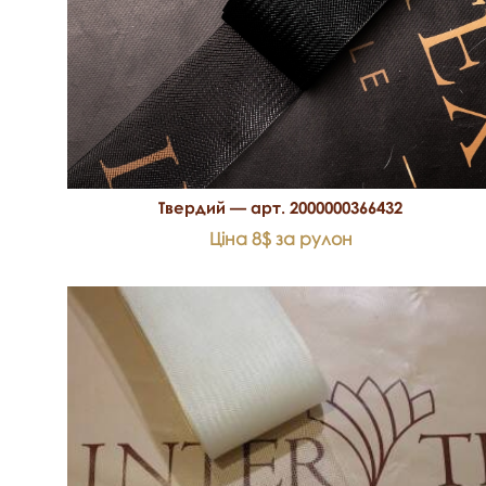
Твердий — арт. 2000000366432
Ціна 8$ за рулон