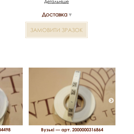
Детальніше
Це оптимальне рішення для фабрик, ательє та
виробників одягу, які працюють з великими партіями
Доставка
товару.
SIZE 44
ЗАМОВИТИ ЗРАЗОК
Застосування - розмірні етикетки
Виробник - Туреччина
Матеріал - поліефір
Ширина - 1 см
Вузькі 2000000027456 — матеріал для весільних суконь,
декору та колекцій ательє. Доступний оптом і в
роздріб в Inter Tex, SKU 371566.
84498
Вузькі — арт. 2000000316864