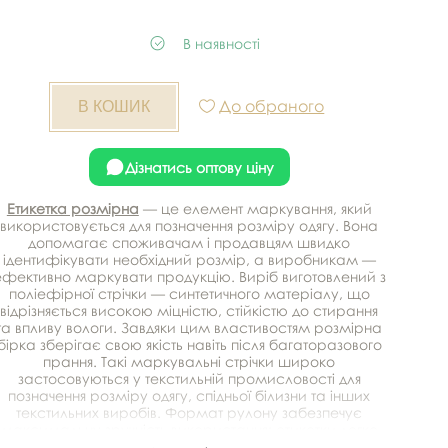
В наявності
До обраного
Дізнатись оптову ціну
Етикетка розмірна
— це елемент маркування, який
використовується для позначення розміру одягу. Вона
допомагає споживачам і продавцям швидко
ідентифікувати необхідний розмір, а виробникам —
ефективно маркувати продукцію. Виріб виготовлений з
поліефірної стрічки — синтетичного матеріалу, що
відрізняється високою міцністю, стійкістю до стирання
та впливу вологи. Завдяки цим властивостям розмірна
бірка зберігає свою якість навіть після багаторазового
прання. Такі маркувальні стрічки широко
застосовуються у текстильній промисловості для
позначення розміру одягу, спідньої білизни та інших
текстильних виробів. Формат рулону забезпечує
максимальну зручність використання: етикетки легко
нарізати, а потім пришивати або вклеювати у виріб.