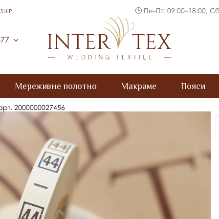
Пн–Пт: 09:00–18:00, Сб
SHIP
Inter Tex
-77
Мереживне полотно
Макраме
Пояси
 арт. 2000000027456