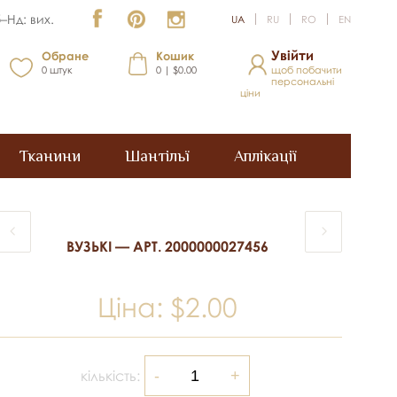
–Нд: вих.
UA
RU
RO
EN
Увійти
Обране
Кошик
0
штук
0 | $0.00
щоб побачити
персональні
ціни
Тканини
Шантільї
Аплікації
ВУЗЬКІ — АРТ. 2000000027456
Ціна:
$2.00
кількість: