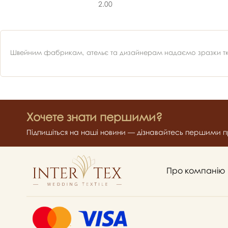
2.00
Швейним фабрикам, ательє та дизайнерам надаємо зразки ткан
Хочете знати першими?
Підпишіться на наші новини — дізнавайтесь першими пр
Про компанію