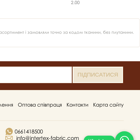
2.00
ортимент і замовляли точно за кодом тканини, без плутанини.
лення
Оптова співпраця
Контакти
Карта сайту
0661418500
info@intertex-fabric.com