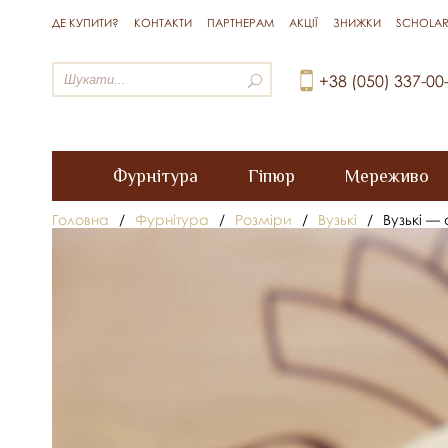
ДЕ КУПИТИ?
КОНТАКТИ
ПАРТНЕРАМ
АКЦІЇ
ЗНИЖКИ
SCHOLAR
+38 (050) 337-00
Фурнітура
Гіпюр
Мереживо
Головна
/
Фурнітура
/
Розміри
/
Вузькі
/
Вузькі —