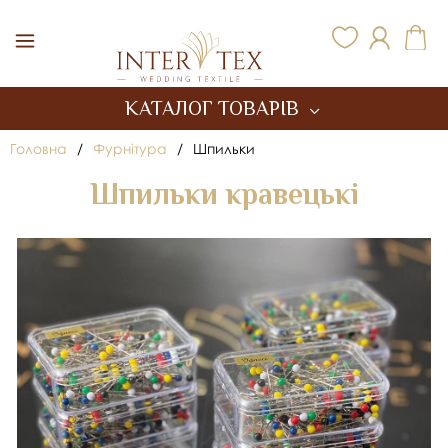
Inter Tex
КАТАЛОГ ТОВАРІВ
Головна
/
Фурнітура
/
Шпильки
Шпильки кравецькі