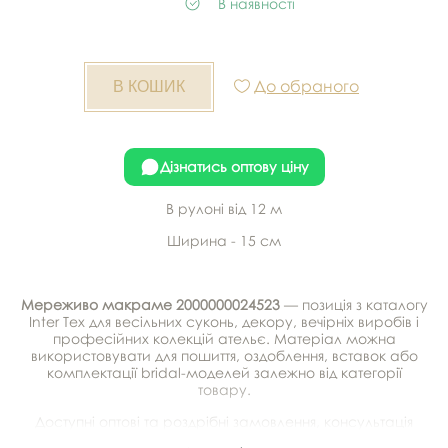
В наявності
До обраного
Дізнатись оптову ціну
В рулоні від 12 м
Ширина - 15 см
Мереживо макраме 2000000024523
— позиція з каталогу
Inter Tex для весільних суконь, декору, вечірніх виробів і
професійних колекцій ательє. Матеріал можна
використовувати для пошиття, оздоблення, вставок або
комплектації bridal-моделей залежно від категорії
товару.
Доступні оптові та роздрібні замовлення, консультація
щодо підбору, можливість отримати зразки та доставка.