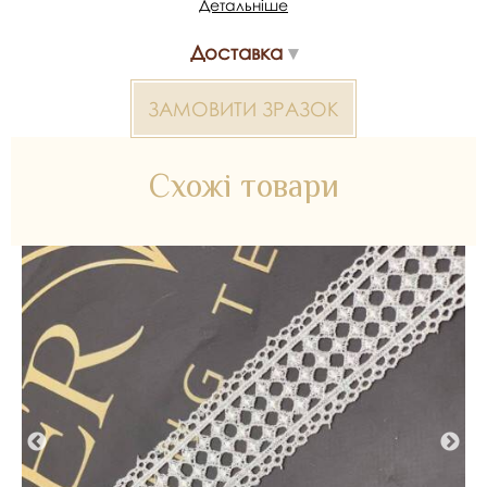
Детальніше
Артикул/SKU: 355191.
Доставка
Мереживо макраме 2000000024523 — матеріал для
весільних суконь, декору та колекцій ательє. Доступний
оптом і в роздріб в Inter Tex, SKU 355191.
ЗАМОВИТИ ЗРАЗОК
Схожі товари