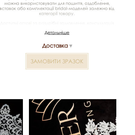
можна використовувати для пошиття, оздоблення,
вставок або комплектації bridal-моделей залежно від
категорії товару.
Доступні оптові та роздрібні замовлення, консультація
щодо підбору, можливість отримати зразки та
Детальніше
доставка. Артикул/SKU: 358895.
Доставка
Мереживо макраме 2000000306919 — матеріал для
весільних суконь, декору та колекцій ательє.
Доступний оптом і в роздріб в Inter Tex, SKU 358895.
ЗАМОВИТИ ЗРАЗОК