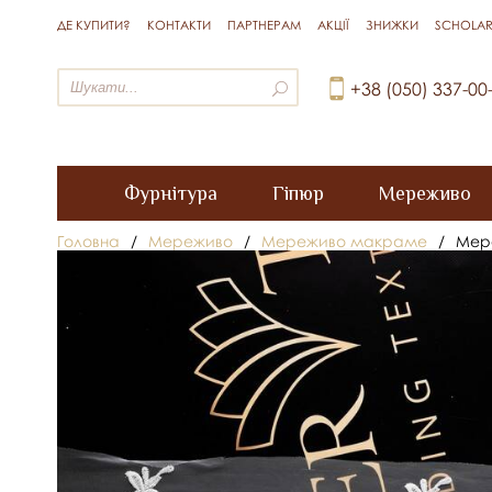
ДЕ КУПИТИ?
КОНТАКТИ
ПАРТНЕРАМ
АКЦІЇ
ЗНИЖКИ
SCHOLAR
+38 (050) 337-00
Фурнітура
Гіпюр
Мереживо
Головна
/
Мереживо
/
Мереживо макраме
/
Мере