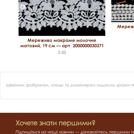
Мереж
арт.
Мереживо макраме молочне
матовий, 19 см — арт. 2000000030371
3.50
Швейним фабрикам, ательє та дизайнерам надаємо зразки ткан
Хочете знати першими?
Підпишіться на наші новини — дізнавайтесь першими пр