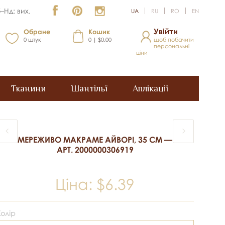
–Нд: вих.
UA
RU
RO
EN
Увійти
Обране
Кошик
0
штук
0 | $0.00
щоб побачити
персональні
ціни
Тканини
Шантільї
Аплікації
МЕРЕЖИВО МАКРАМЕ АЙВОРІ, 35 СМ —
АРТ. 2000000306919
Ціна:
$6.39
Колір