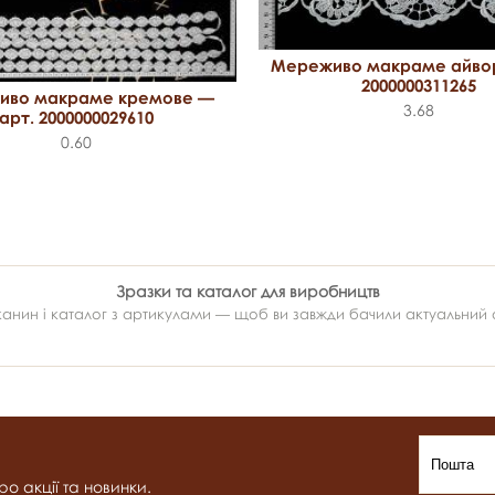
Мереживо макраме айвор
2000000311265
иво макраме кремове —
3.68
арт. 2000000029610
0.60
Зразки та каталог для виробництв
ин і каталог з артикулами — щоб ви завжди бачили актуальний ас
о акції та новинки.