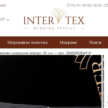
Пн–Пт: 09:00–18:00, Сб
SHIP
Inter Tex
-77
Мереживне полотно
Макраме
Пояси
живо макраме айворі, 35 см — арт. 2000000306919