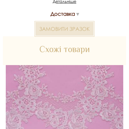
Детальніше
Артикул/SKU: 362175.
Доставка
Мереживо макраме 2000000322193 — матеріал для
весільних суконь, декору та колекцій ательє. Доступний
оптом і в роздріб в Inter Tex, SKU 362175.
ЗАМОВИТИ ЗРАЗОК
Схожі товари