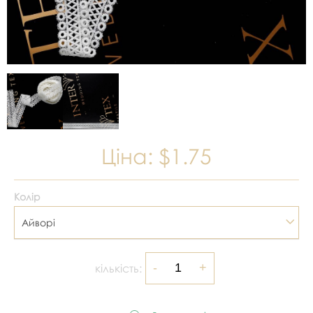
Ціна:
$1.75
Колір
Айворі
кількість: