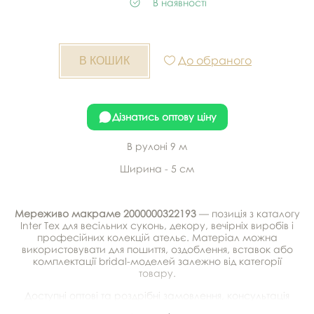
В наявності
До обраного
Дізнатись оптову ціну
В рулоні 9 м
Ширина - 5 см
Мереживо макраме 2000000322193
— позиція з каталогу
Inter Tex для весільних суконь, декору, вечірніх виробів і
професійних колекцій ательє. Матеріал можна
використовувати для пошиття, оздоблення, вставок або
комплектації bridal-моделей залежно від категорії
товару.
Доступні оптові та роздрібні замовлення, консультація
щодо підбору, можливість отримати зразки та доставка.