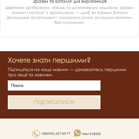
Зразки та каталог для виробництв
Швейним фабрикам, ательє та дизайнерам надаємо зразки
тканин і каталог з артикулами — щоб ви завжди бачили
актуальний асортимент і замовляли точно за кодом тканини,
без плутанини.
Хочете знати першими?
Підпишіться на наші новини — дізнавайтесь першими
про акції та новинки.
+38(050)-337-00-77
0661418500