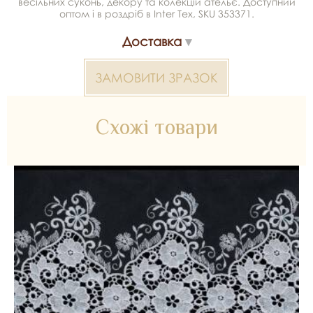
весільних суконь, декору та колекцій ательє. Доступний
оптом і в роздріб в Inter Tex, SKU 353371.
Доставка
ЗАМОВИТИ ЗРАЗОК
Схожі товари