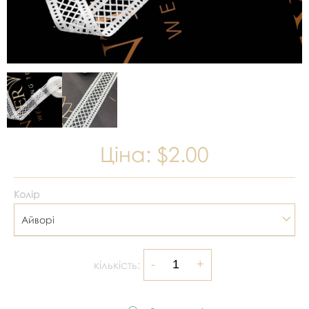
Ціна:
$2.00
Колір
Айворі
кількість: