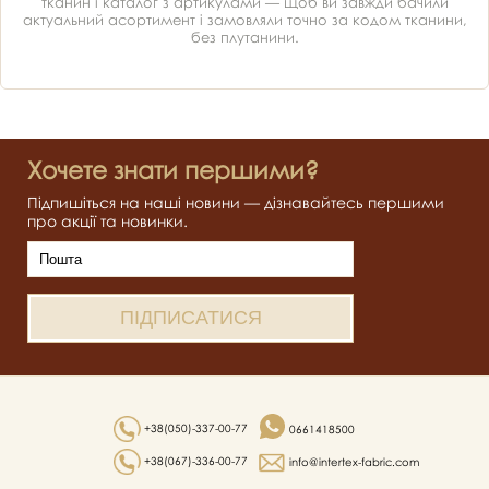
тканин і каталог з артикулами — щоб ви завжди бачили
актуальний асортимент і замовляли точно за кодом тканини,
без плутанини.
Хочете знати першими?
Підпишіться на наші новини — дізнавайтесь першими
про акції та новинки.
+38(050)-337-00-77
0661418500
+38(067)-336-00-77
info@intertex-fabric.com