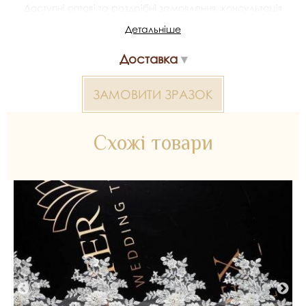
Доступні оптові та роздрібні замовлення, консультація
щодо підбору, можливість отримати зразки та доставка.
Детальніше
Артикул/SKU: 1765sku.
Доставка
Мереживо корд+вишивка 2000000023649 — матеріал для
весільних суконь, декору та колекцій ательє. Доступний
оптом і в роздріб в Inter Tex, SKU 1765sku.
ЗАМОВИТИ ЗРАЗОК
Схожі товари