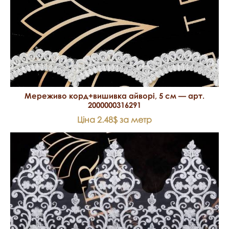
Мереживо корд+вишивка айворі, 5 см — арт.
2000000316291
Ціна 2.48$ за метр