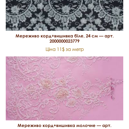
Мереживо корд+вишивка біле, 24 см — арт.
2000000023779
Ціна 11$ за метр
Мереживо корд+вишивка молочне — арт.