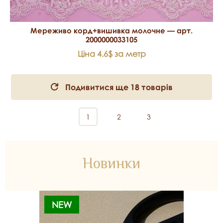
Мереживо корд+вишивка молочне — арт.
2000000033105
Ціна 4.6$ за метр
Подивитися ще 18 товарів
1
2
3
Новинки
NEW