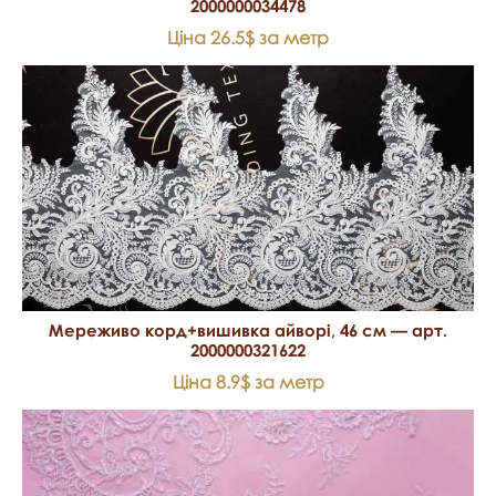
2000000034478
Ціна 26.5$ за метр
Мереживо корд+вишивка айворі, 46 см — арт.
2000000321622
Ціна 8.9$ за метр