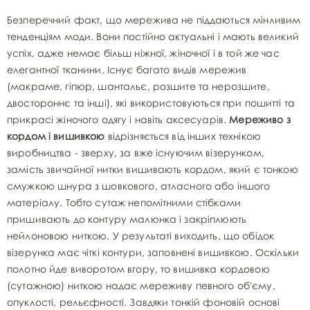
Безперечний факт, що мережива не піддаються мінливим
тенденціям моди. Вони постійно актуальні і мають великий
успіх, адже немає більш ніжної, жіночної і в той же час
елегантної тканини. Існує багато видів мережив
(макраме, гіпюр, шантальє, розшите та нерозшите,
двостороннє та інші), які використовуються при пошитті та
прикрасі жіночого одягу і навіть аксесуарів.
Мереживо з
кордом і вишивкою
відрізняється від інших технікою
виробництва - зверху, за вже існуючим візерунком,
замість звичайної нитки вишивають кордом, який є тонкою
смужкою шнура з шовкового, атласного або іншого
матеріалу. Тобто сутаж непомітними стібками
пришивають до контуру малюнка і закріплюють
нейлоновою ниткою. У результаті виходить, що обідок
візерунка має чіткі контури, заповнені вишивкою. Оскільки
полотно йде виворотом вгору, то вишивка кордовою
(сутажною) ниткою надає мереживу певного об'єму,
опуклості, рельєфності. Завдяки тонкій фоновій основі