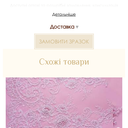
Доступні оптові та роздрібні замовлення, консультація
щодо підбору, можливість отримати зразки та доставка.
Детальніше
Артикул/SKU: 1781sku.
Доставка
Мереживо корд+вишивка 2000000023700 — матеріал для
весільних суконь, декору та колекцій ательє. Доступний
оптом і в роздріб в Inter Tex, SKU 1781sku.
ЗАМОВИТИ ЗРАЗОК
Схожі товари