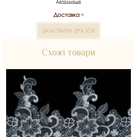
Детальніше
У рулоні - від 12 м
Доставка
*Передача кольору може бути спотворена пристроєм
ЗАМОВИТИ ЗРАЗОК
Мереживо з кордом 2000000019970 — матеріал для
весільних суконь, декору та колекцій ательє. Доступний
оптом і в роздріб в Inter Tex, SKU 358451.
Схожі товари