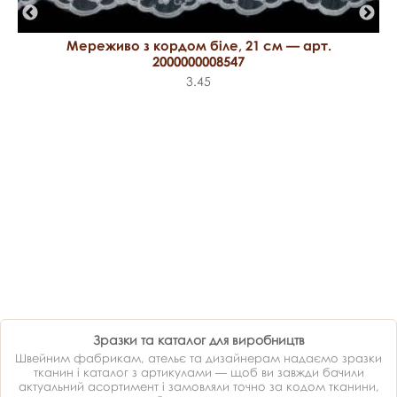
Мереживо з кордом біле, 21 см — арт.
2000000008547
3.45
Зразки та каталог для виробництв
Швейним фабрикам, ательє та дизайнерам надаємо зразки
тканин і каталог з артикулами — щоб ви завжди бачили
актуальний асортимент і замовляли точно за кодом тканини,