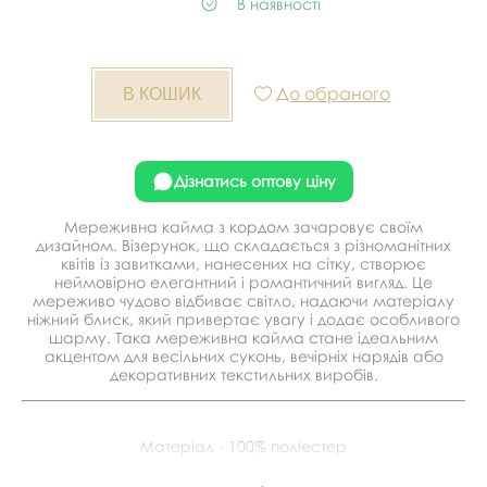
В наявності
До обраного
Дізнатись оптову ціну
Мереживна кайма з кордом зачаровує своїм
дизайном. Візерунок, що складається з різноманітних
квітів із завитками, нанесених на сітку, створює
неймовірно елегантний і романтичний вигляд. Це
мереживо чудово відбиває світло, надаючи матеріалу
ніжний блиск, який привертає увагу і додає особливого
шарму. Така мереживна кайма стане ідеальним
акцентом для весільних суконь, вечірніх нарядів або
декоративних текстильних виробів.
Матеріал - 100% поліестер
Ширина - 27 см