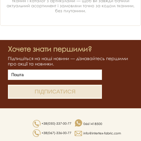
тканин і каталог з артикулами — щоб ви завжди бачили
актуальний асортимент і замовляли точно за кодом тканини,
без плутанини.
Хочете знати першими?
Підпишіться на наші новини — дізнавайтесь першими
про акції та новинки.
+38(050)-337-00-77
0661418500
+38(067)-336-00-77
info@intertex-fabric.com