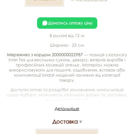
Дізнатись оптову ціну
В рулоні від 12 м
Ширина - 23 см
Мереживо з кордом 2000000022987
— позиція з каталогу
Inter Tex для весільних суконь, декору, вечірніх виробів і
професійних колекцій ательє. Матеріал можна
використовувати для пошиття, оздоблення, вставок або
комплектації bridal-моделей залежно від категорії
товару.
Доступні оптові та роздрібні замовлення, консультація
щодо підбору, можливість отримати зразки та доставка.
Артикул/SKU: 364155.
Детальніше
Мереживо з кордом 2000000022987 — матеріал для
весільних суконь, декору та колекцій ательє. Доступний
Доставка
оптом і в роздріб в Inter Tex, SKU 364155.