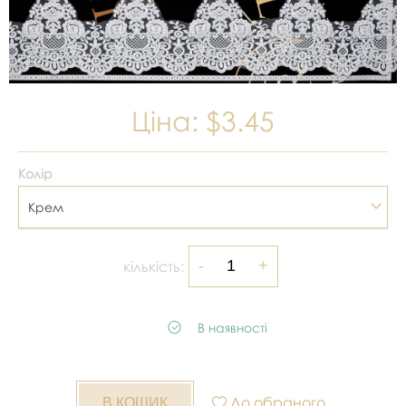
Ціна:
$3.45
Колір
Крем
кількість:
В наявності
До обраного