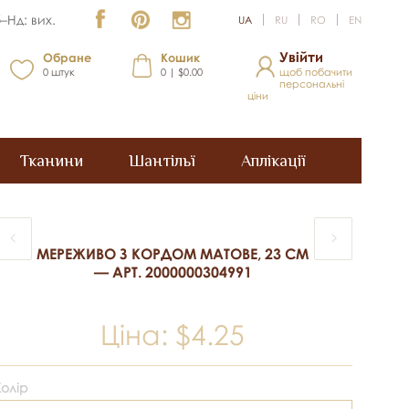
–Нд: вих.
UA
RU
RO
EN
Увійти
Обране
Кошик
0
штук
0 | $0.00
щоб побачити
персональні
ціни
Тканини
Шантільї
Аплікації
МЕРЕЖИВО З КОРДОМ МАТОВЕ, 23 СМ
— АРТ. 2000000304991
Ціна:
$4.25
Колір