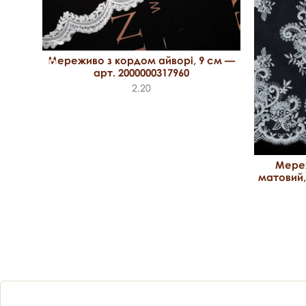
Мереживо з кордом айворі, 9 см —
арт. 2000000317960
2.20
Мере
матовий,
43 см