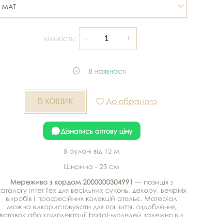
MAT
кількість:
В наявності
До обраного
Дізнатись оптову ціну
В рулоні від 12 м
Ширина - 23 см
Мереживо з кордом 2000000304991
— позиція з
каталогу Inter Tex для весільних суконь, декору, вечірніх
виробів і професійних колекцій ательє. Матеріал
можна використовувати для пошиття, оздоблення,
вставок або комплектації bridal-моделей залежно від