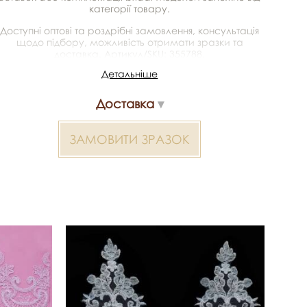
категорії товару.
Доступні оптові та роздрібні замовлення, консультація
щодо підбору, можливість отримати зразки та
доставка. Артикул/SKU: 355788.
Детальніше
Мереживо з кордом 2000000304991 — матеріал для
весільних суконь, декору та колекцій ательє.
Доставка
Доступний оптом і в роздріб в Inter Tex, SKU 355788.
ЗАМОВИТИ ЗРАЗОК