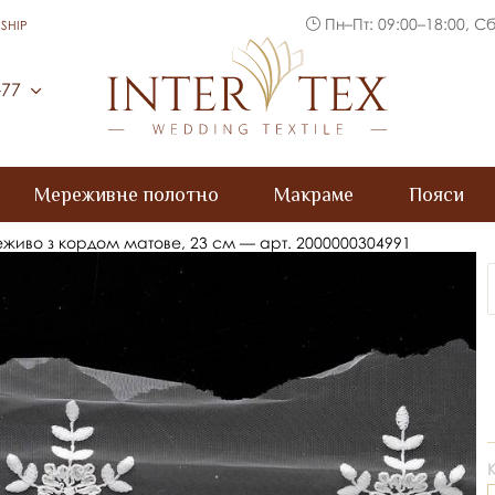
Пн–Пт: 09:00–18:00, Сб
SHIP
Inter Tex
-77
Мереживне полотно
Макраме
Пояси
живо з кордом матове, 23 см — арт. 2000000304991