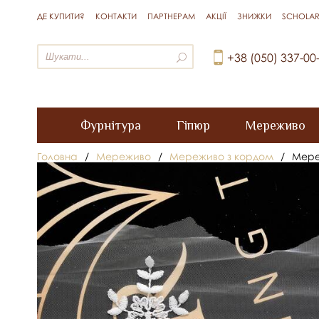
ДЕ КУПИТИ?
КОНТАКТИ
ПАРТНЕРАМ
АКЦІЇ
ЗНИЖКИ
SCHOLAR
+38 (050) 337-00
Фурнітура
Гіпюр
Мереживо
Головна
/
Мереживо
/
Мереживо з кордом
/
Мере