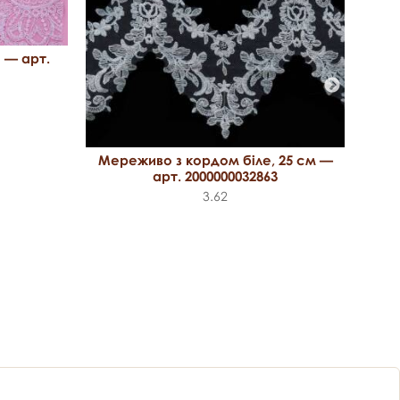
 — арт.
Мере
Мереживо з кордом біле, 25 см —
арт. 2000000032863
3.62