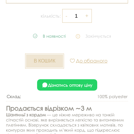
кількість:
В наявності
Закінчується
До обраного
Дізнатись оптову ціну
Склад:
100% polyester
Продається відрізком ∼3 м
Шантильї з кордом
— це ніжне мереживо на тонкій
сітчастій основі, яке вирізняється легкістю та витонченим
плетінням. Візерунок складається з квіткових мотивів, по
контурах яких проходить м’який корд, що підкреслює