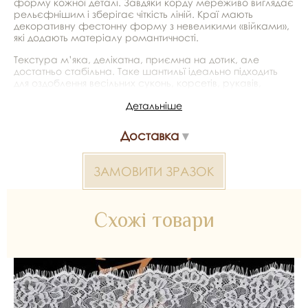
форму кожної деталі. Завдяки корду мереживо виглядає
рельєфнішим і зберігає чіткість ліній. Краї мають
декоративну фестонну форму з невеликими «війками»,
які додають матеріалу романтичності.
Текстура м’яка, делікатна, приємна на дотик, але
достатньо стабільна. Таке шантильї ідеально підходить
для оздоблення весільних суконь, корсетів, рукавів,
вирізів, фати та аксесуарів. Його використовують у
Детальніше
вечірніх нарядах, білизні та декоративних вставках.
*Передача кольору може бути спотворена пристроєм
Доставка
Мереживо шантильї 2000000026039 — матеріал для
ЗАМОВИТИ ЗРАЗОК
весільних суконь, декору та колекцій ательє. Доступний
оптом і в роздріб в Inter Tex, SKU 374864.
Схожі товари