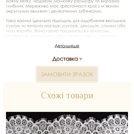
кожну квітку, надаючи малюнку рельєфу та виразної
глибини. Мереживо має фестончасті краї з м’якими
округлими хвилями і делікатними зубчиками.
Така кайма ідеально підходить для оздоблення весільних
суконь чи вечірніх нарядів: рукавів, декольте, спинки або
низу виробу. Вона гарно поєднується з атласом,
шифоном, оксамитом або сіткою у тон — створює
глибокий, загадковий ефект, додає образу загадковості
Детальніше
й того самого французького шарму.
*Передача кольору може бути спотворена пристроєм
Доставка
Мереживо шантильї 2000000026879 — матеріал для
ЗАМОВИТИ ЗРАЗОК
весільних суконь, декору та колекцій ательє. Доступний
оптом і в роздріб в Inter Tex, SKU 365404.
Схожі товари