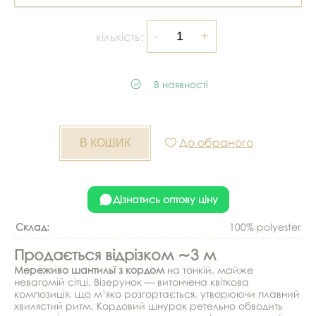
кількість:
В наявності
До обраного
Дізнатись оптову ціну
Склад:
100% polyester
Продається відрізком ∼3 м
Мереживо шантильї з кордом
на тонкій, майже
невагомій сітці. Візерунок — витончена квіткова
композиція, що м’яко розгортається, утворюючи плавний
хвилястий ритм. Кордовий шнурок ретельно обводить