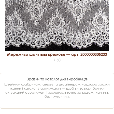
Мереживо шантильї кремове — арт. 2000000305233
7.50
Зразки та каталог для виробництв
Швейним фабрикам, ательє та дизайнерам надаємо зразки
тканин і каталог з артикулами — щоб ви завжди бачили
актуальний асортимент і замовляли точно за кодом тканини,
без плутанини.