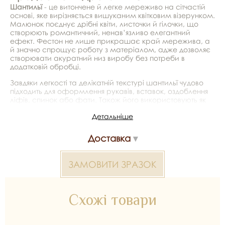
Шантильї
- це витончене й легке мереживо на сітчастій
основі, яке вирізняється вишуканим квітковим візерунком.
Малюнок поєднує дрібні квіти, листочки й гілочки, що
створюють романтичний, ненав’язливо елегантний
ефект. Фестон не лише прикрашає край мережива, а
й значно спрощує роботу з матеріалом, адже дозволяє
створювати акуратний низ виробу без потреби в
додатковій обробці.
Завдяки легкості та делікатній текстурі шантильї чудово
підходить для оформлення рукавів, вставок, оздоблення
ліфів, спинок або фати. Також його використовують як
декоративний шар поверх непрозорих тканин. Матеріал
Детальніше
легко драпірується, що відкриває широкі можливості для
дизайнерських рішень.
Доставка
Відеоогляд товару
ЗАМОВИТИ ЗРАЗОК
*Передача кольору може бути спотворена пристроєм
Мереживо шантильї 2000000035000 — матеріал для
Схожі товари
весільних суконь, декору та колекцій ательє. Доступний
оптом і в роздріб в Inter Tex, SKU 372969.