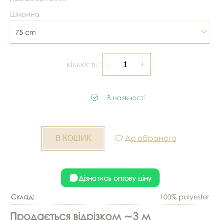
Ширина
75 cm
кількість:
В наявності
До обраного
Дізнатись оптову ціну
Склад:
100% polyester
Продається відрізком ∼3 м