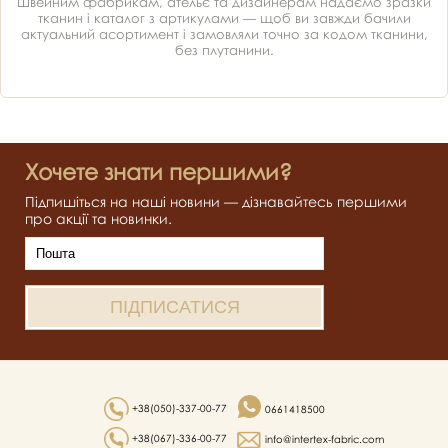
Швейним фабрикам, ательє та дизайнерам надаємо зразки
тканин і каталог з артикулами — щоб ви завжди бачили
актуальний асортимент і замовляли точно за кодом тканини,
без плутанини.
Хочете знати першими?
Підпишіться на наші новини — дізнавайтесь першими
про акції та новинки.
+38(050)-337-00-77
0661418500
+38(067)-336-00-77
info@intertex-fabric.com