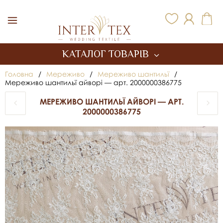
Inter Tex
КАТАЛОГ ТОВАРІВ
Головна
/
Мереживо
/
Мереживо шантильї
/
Мереживо шантильї айворі — арт. 2000000386775
МЕРЕЖИВО ШАНТИЛЬЇ АЙВОРІ — АРТ.
2000000386775