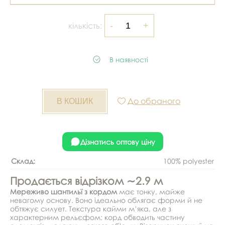
кількість:
В наявності
До обраного
Дізнатись оптову ціну
Склад:
100% polyester
Продається відрізком ∼2.9 м
Мереживо шантильї з кордом
має тонку, майже
невагому основу. Воно ідеально облягає форми й не
обтяжує силует. Текстура кайми м’яка, але з
характерним рельєфом: корд обводить частину