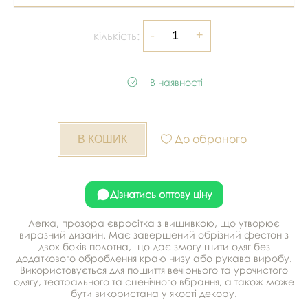
кількість:
В наявності
До обраного
Дізнатись оптову ціну
Легка, прозора євросітка з вишивкою, що утворює
виразний дизайн. Має завершений обрізний фестон з
двох боків полотна, що дає змогу шити одяг без
додаткового оброблення краю низу або рукава виробу.
Використовується для пошиття вечірнього та урочистого
одягу, театрального та сценічного вбрання, а також може
бути використана у якості декору.