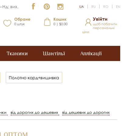
–Нд: вих.
UA
RU
RO
EN
Увійти
Обране
Кошик
0
штук
0 | $0.00
щоб побачити
персональні
ціни
Тканини
Шантільї
Аплікації
Полотно корд+вишивка
нки
від дорогих до дешевих
від дешевих до дорогих
и оптом