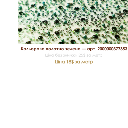
Кольорове полотно зелене — арт. 2000000377353
Ціна без знижки 25$ за метр
Ціна 18$ за метр