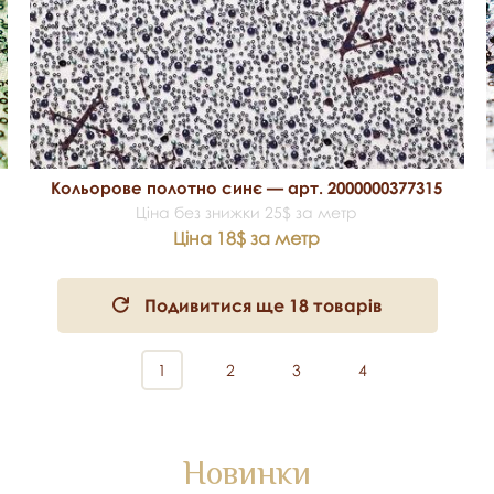
Кольорове полотно синє — арт. 2000000377315
Ціна без знижки 25$ за метр
Ціна 18$ за метр
Подивитися ще 18 товарів
1
2
3
4
Новинки