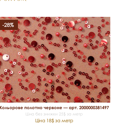
-28%
Кольорове полотно червоне — арт. 2000000381497
Ціна без знижки 25$ за метр
Ціна 18$ за метр