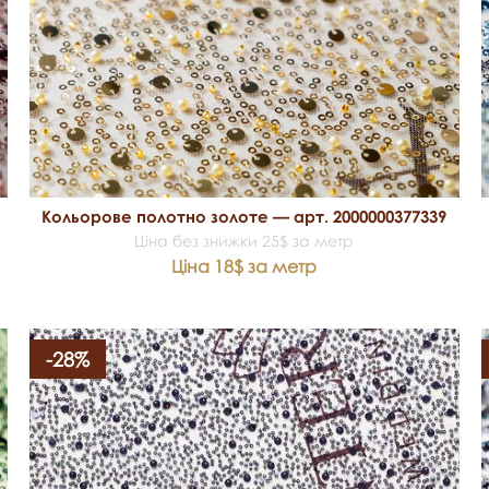
Кольорове полотно золоте — арт. 2000000377339
Ціна без знижки 25$ за метр
Ціна 18$ за метр
-28%