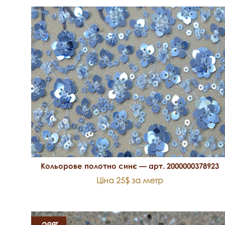
Кольорове полотно синє — арт. 2000000378923
Ціна 25$ за метр