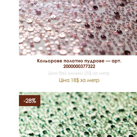
Кольорове полотно пудрове — арт.
2000000377322
Ціна без знижки 25$ за метр
Ціна 18$ за метр
-28%