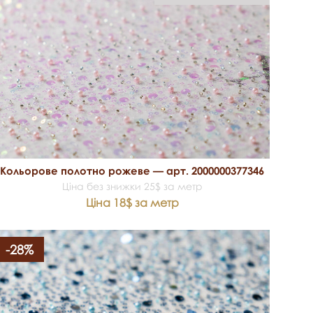
Кольорове полотно рожеве — арт. 2000000377346
Ціна без знижки 25$ за метр
Ціна 18$ за метр
-28%