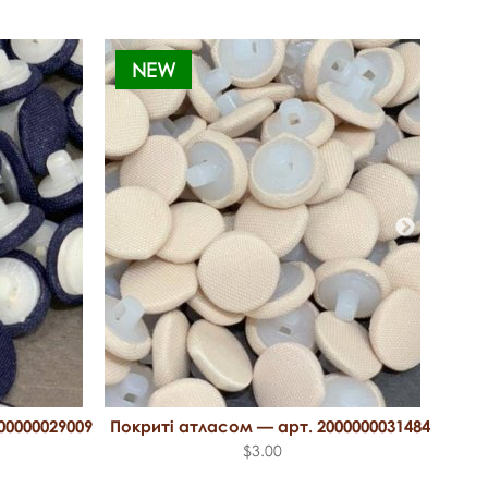
NEW
N
00000029009
Покриті атласом — арт. 2000000031484
Покр
$3.00