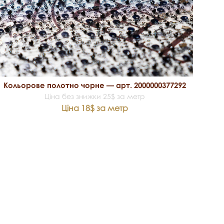
Кольорове полотно чорне — арт. 2000000377292
Ціна без знижки 25$ за метр
Ціна 18$ за метр