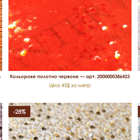
6
Кольорове полотно червоне — арт. 2000000386423
Ціна 45$ за метр
-28%