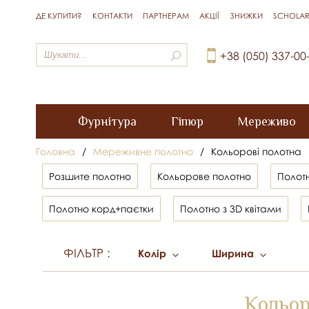
ДЕ КУПИТИ?
КОНТАКТИ
ПАРТНЕРАМ
АКЦІЇ
ЗНИЖКИ
SCHOLAR
+38 (050) 337-00
Фурнітура
Гіпюр
Мереживо
Головна
/
Мереживне полотно
/
Кольорові полотна
Розшите полотно
Кольорове полотно
Полот
Полотно корд+паєтки
Полотно з 3D квітами
ФІЛЬТР
:
Колір
Ширина
Кольор