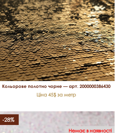
Кольорове полотно чорне — арт. 2000000386430
Ціна 45$ за метр
-28%
Немає в наявності