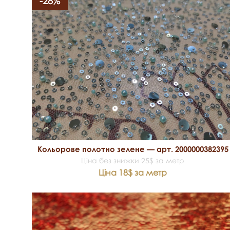
-28%
Кольорове полотно зелене — арт. 2000000382395
Ціна без знижки 25$ за метр
Ціна 18$ за метр