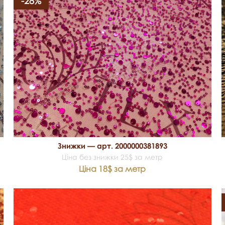
-28%
Знижки — арт. 2000000381893
Ціна без знижки 25$ за метр
Ціна 18$ за метр