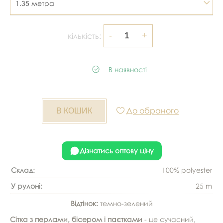
1.35 метра
кількість:
В наявності
До обраного
Дізнатись оптову ціну
Склад:
100% polyester
У рулоні:
25 m
Відтінок:
темно-зелений
Сітка з перлами, бісером і паєтками
- це сучасний,