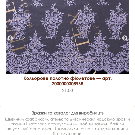
Кольорове полотно фіолетове — арт.
2000000308968
21.00
Зразки та каталог для виробництв
Швейним фабрикам, ательє та дизайнерам надаємо зразки
тканин і каталог з артикулами — щоб ви завжди бачили
актуальний асортимент і замовляли точно за кодом тканини,
без плутанини.