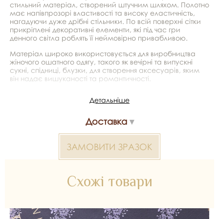
стильний матеріал, створений штучним шляхом. Полотно
має напівпрозорі властивості та високу еластичність,
нагадуючи дуже дрібні стільники. По всій поверхні сітки
прикріплені декоративні елементи, які під час гри
денного світла роблять її неймовірно привабливою.
Матеріал широко використовується для виробництва
жіночого ошатного одягу, такого як вечірні та випускні
сукні, спідниці, блузки, для створення аксесуарів, яким
він надає вишуканості та романтичності.
*Передача кольору може бути спотворена пристроєм
Детальніше
Кольорове полотно 2000000377353 — матеріал для
Доставка
весільних суконь, декору та колекцій ательє. Доступний
оптом і в роздріб в Inter Tex, SKU 377377.
ЗАМОВИТИ ЗРАЗОК
Схожі товари