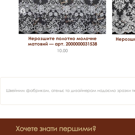
Нерозшите полотно молочне
Нерозши
арт.
матовий — арт. 2000000031538
10.00
Швейним фабрикам, ательє та дизайнерам надаємо зразки ткан
Хочете знати першими?