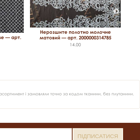
Нер
Нерозшите полотно молочне
е — арт.
матовий — арт. 2000000314785
14.00
ортимент і замовляли точно за кодом тканини, без плутанини.