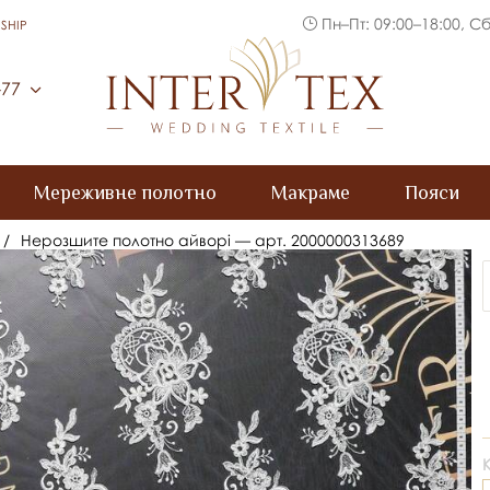
Пн–Пт: 09:00–18:00, Сб
SHIP
Inter Tex
-77
Мереживне полотно
Макраме
Пояси
/
Нерозшите полотно айворі — арт. 2000000313689