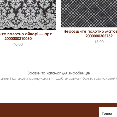
Нерозшите полотно матов
те полотно айворі — арт.
2000000305769
2000000310060
15.00
40.00
Зразки та каталог для виробництв
ин і каталог з артикулами — щоб ви завжди бачили актуальний ас