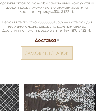
Доступні оптові та роздрібні замовлення, консультація
щодо підбору, можливість отримати зразки та
доставка. Артикул/SKU: 342214.
Нерозшите полотно 2000000313689 — матеріал для
весільних суконь, декору та колекцій ательє.
Доступний оптом і в роздріб в Inter Tex, SKU 342214.
Доставка
ЗАМОВИТИ ЗРАЗОК