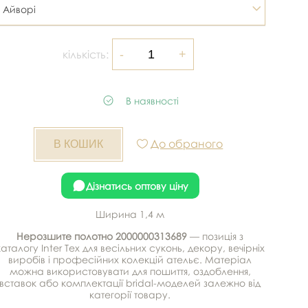
Айворі
кількість:
В наявності
До обраного
Дізнатись оптову ціну
Ширина 1,4 м
Нерозшите полотно 2000000313689
— позиція з
каталогу Inter Tex для весільних суконь, декору, вечірніх
виробів і професійних колекцій ательє. Матеріал
можна використовувати для пошиття, оздоблення,
вставок або комплектації bridal-моделей залежно від
категорії товару.