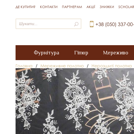
ДЕ КУПИТИ?
КОНТАКТИ
ПАРТНЕРАМ
АКЦІЇ
ЗНИЖКИ
SCHOLAR
+38 (050) 337-00
Фурнітура
Гіпюр
Мереживо
Головна
/
Мереживне полотно
/
Нерозшиті полотна