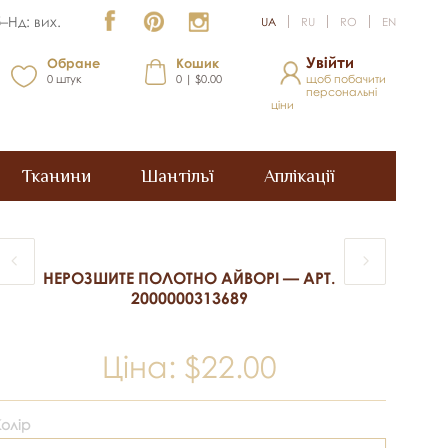
–Нд: вих.
UA
RU
RO
EN
Увійти
Обране
Кошик
0
штук
0 | $0.00
щоб побачити
персональні
ціни
Тканини
Шантільї
Аплікації
НЕРОЗШИТЕ ПОЛОТНО АЙВОРІ — АРТ.
2000000313689
Ціна:
$22.00
Колір