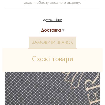
додати образу стильного акценту.
Виробник - Тайвань
Детальніше
Матеріал - 100% поліестер
Доставка
Ширина - 1.3 м
ЗАМОВИТИ ЗРАЗОК
*Передача кольору може бути спотворена пристроєм
Нерозшите полотно 2000000384306 — матеріал для
Схожі товари
весільних суконь, декору та колекцій ательє. Доступний
оптом і в роздріб в Inter Tex, SKU 384313.