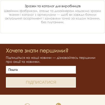
Зразки та каталог для виробництв
Швейним фабрикам, ательє та дизайнерам надаємо зразки
тканин і каталог з артикулами — щоб ви завжди бачили
актуальний асортимент і замовляли точно за кодом тканини,
без плутанини.
Хочете знати першими?
Підпишіться на наші новини — дізнавайтесь першими
про акції та новинки.