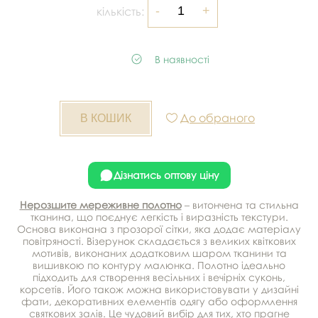
кількість:
В наявності
До обраного
Дізнатись оптову ціну
Нерозшите мереживне полотно
– витончена та стильна
тканина, що поєднує легкість і виразність текстури.
Основа виконана з прозорої сітки, яка додає матеріалу
повітряності. Візерунок складається з великих квіткових
мотивів, виконаних додатковим шаром тканини та
вишивкою по контуру малюнка. Полотно ідеально
підходить для створення весільних і вечірніх суконь,
корсетів. Його також можна використовувати у дизайні
фати, декоративних елементів одягу або оформлення
святкових залів. Це чудовий вибір для тих, хто прагне