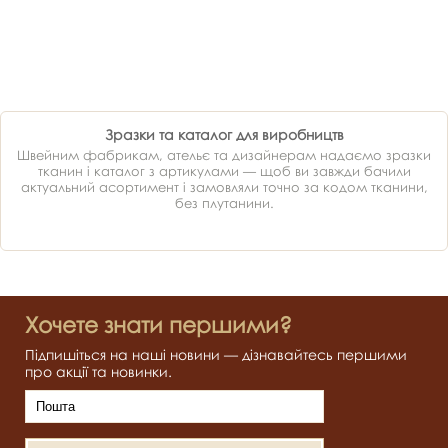
Зразки та каталог для виробництв
Швейним фабрикам, ательє та дизайнерам надаємо зразки
тканин і каталог з артикулами — щоб ви завжди бачили
актуальний асортимент і замовляли точно за кодом тканини,
без плутанини.
Хочете знати першими?
Підпишіться на наші новини — дізнавайтесь першими
про акції та новинки.