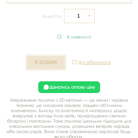
кількість:
В наявності
До обраного
Дізнатись оптову ціну
Мереживне полотно з 3D квітами — це ніжна і чарівна
тканина, де малюнок оживає завдяки об'ємним
елементам. Блиску та елегантності матеріалу додає
візерунок у вигляді гілок квітів, прикрашених сяючим
бісером і паєтками. Таке полотно ідеально підходить для
унікальних весільних суконь, розкішних вечірніх нарядів
або аксесуарів. Воно стане справжньою окрасою будь-
якого образу.