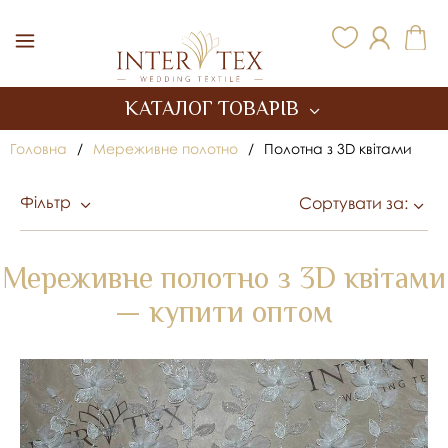
Inter Tex
КАТАЛОГ ТОВАРІВ
Головна
/
Мереживне полотно
/
Полотна з 3D квітами
Фільтр
Сортувати за:
Мереживне полотно з 3D квітами
— купити оптом