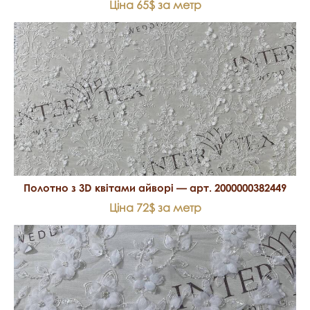
Ціна 65$ за метр
Полотно з 3D квітами айворі — арт. 2000000382449
Ціна 72$ за метр