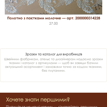
Полотно з паєтками молочне — арт. 2000000314228
27.00
Зразки та каталог для виробництв
Швейним фабрикам, ательє та дизайнерам надаємо зразки
тканин і каталог з артикулами — щоб ви завжди бачили
актуальний асортимент і замовляли точно за кодом тканини,
без плутанини.
Хочете знати першими?
Підпишіться на наші новини — дізнавайтесь першими