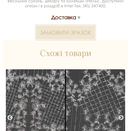
весільних суконь, декору та колекцій ательє. Доступний
оптом і в роздріб в Inter Tex, SKU 347400.
Доставка
ЗАМОВИТИ ЗРАЗОК
Схожі товари