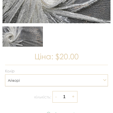
Ціна:
$20.00
Колір
Айворі
кількість: