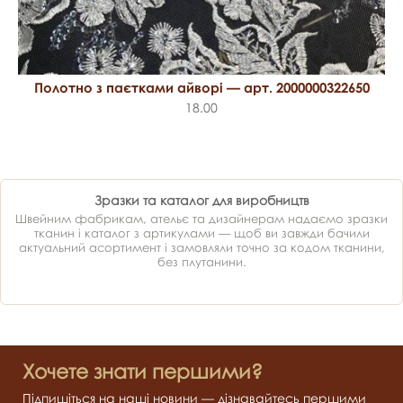
Полотно з паєтками айворі — арт. 2000000322650
18.00
Зразки та каталог для виробництв
Швейним фабрикам, ательє та дизайнерам надаємо зразки
тканин і каталог з артикулами — щоб ви завжди бачили
актуальний асортимент і замовляли точно за кодом тканини,
без плутанини.
Хочете знати першими?
Підпишіться на наші новини — дізнавайтесь першими