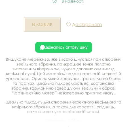
В наявності
До обраного
Дізнатись оптову ціну
Вишукане мереживо, яке високо цінується при створенні
весільного вбрання, прикрашає тонке полотно
витонченим візерунком, чудово доповнюючи вигляд
весільної сукні. Цей матеріал надає нареченій легкості й
урочистості. Оригінальний візерунок, гра світла на бісері
та паєтках, ідеально підкреслюють всі достоїнства
вбрання, гармонійно завершуючи весільний образ.
Чарівне сяйво матерії незаперечно притягує увагу.
Ідеально підходить для створення ефектного весільного та
вечірнього вбрання, а також для корсетів і спідниць,
надаючи вишуканості кожній деталі.
Ширина - 1,35 м