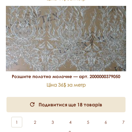
Розшите полотно молочне — арт. 2000000379050
Ціна 36$ за метр
Подивитися ще 18 товарів
1
2
3
4
5
6
7