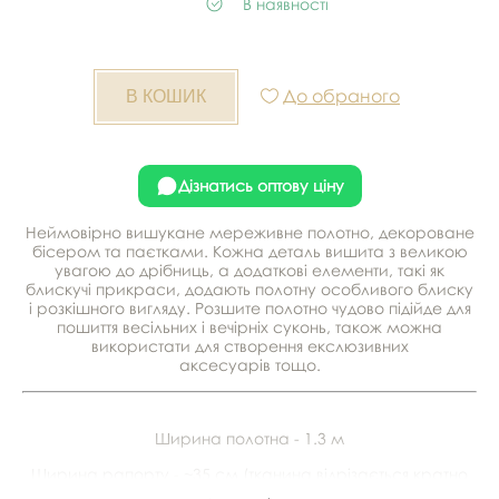
В наявності
До обраного
Дізнатись оптову ціну
Неймовірно вишукане мереживне полотно, декороване
бісером та паєтками. Кожна деталь вишита з великою
увагою до дрібниць, а додаткові елементи, такі як
блискучі прикраси, додають полотну особливого блиску
і розкішного вигляду. Розшите полотно чудово підійде для
пошиття весільних і вечірніх суконь, також можна
використати для створення екслюзивних
аксесуарів тощо.
Ширина полотна - 1.3 м
Ширина рапорту - ~35 см (тканина відрізається кратно
ширині рапорту, щоб зберегти візерунок)