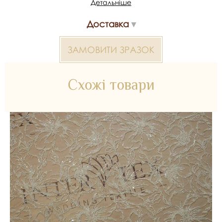
Детальніше
У рулоні - приблизно 13.8 м. Метраж може варіюватися
Доставка
*Передача кольору може бути спотворена пристроєм
ЗАМОВИТИ ЗРАЗОК
Розшите полотно 2000000379555 — матеріал для
весільних суконь, декору та колекцій ательє. Доступний
оптом і в роздріб в Inter Tex, SKU 379562.
Схожі товари