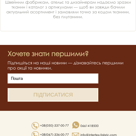
Швейним фабрикам, ательє та дизайнерам надаємо зразки
тканин і каталог з артикулами — щоб ви завжди бачили
актуальний асортимент і замовляли точно за кодом тканини,
без плутанини.
Хочете знати першими?
Підпишіться на наші новини — дізнавайтесь першими
про акції та новинки.
+38(050)-337-00-77
0661418500
+38(067)-336-00-77
info@intertex-fabric.com