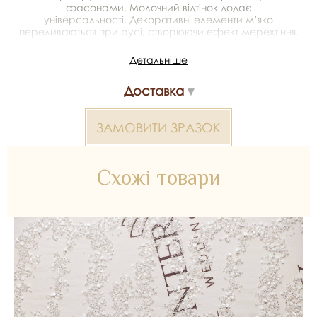
фасонами. Молочний відтінок додає
універсальності. Декоративні елементи м’яко
переливаються при русі, створюючи ефект мерехтіння.
Детальніше
Виробник - Тайвань
Доставка
Матеріал - 100% поліестер
Ширина - 1.3 м
ЗАМОВИТИ ЗРАЗОК
*Передача кольору може бути спотворена пристроєм
Схожі товари
Розшите полотно 2000000381947 — матеріал для
весільних суконь, декору та колекцій ательє. Доступний
оптом і в роздріб в Inter Tex, SKU 381954.