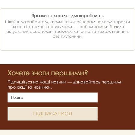
Зразки та каталог для виробництв
Швейним фабрикам, ательє та дизайнерам надаємо зразки
тканин і каталог з артикулами — щоб ви завжди бачили
актуальний асортимент і замовляли точно за кодом тканини,
без плутанини.
Хочете знати першими?
Підпишіться на наші новини — дізнавайтесь першими
про акції та новинки.