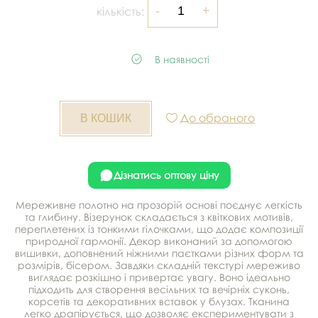
кількість:
В наявності
До обраного
Дізнатись оптову ціну
Мереживне полотно на прозорій основі поєднує легкість
та глибину. Візерунок складається з квіткових мотивів,
переплетених із тонкими гілочками, що додає композиції
природної гармонії. Декор виконаний за допомогою
вишивки, доповнений ніжними паєтками різних форм та
розмірів, бісером. Завдяки складній текстурі мереживо
виглядає розкішно і привертає увагу. Воно ідеально
підходить для створення весільних та вечірніх суконь,
корсетів та декоративних вставок у блузах. Тканина
легко драпірується, що дозволяє експериментувати з