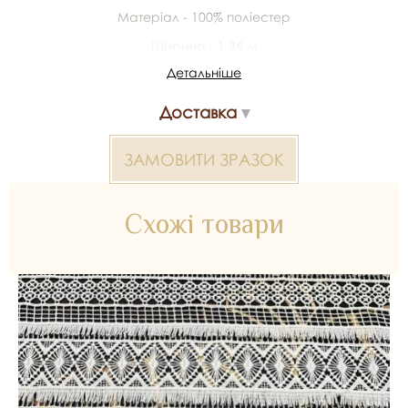
Матеріал - 100% поліестер
Ширина - 1,35 м
Детальніше
У рулоні - від 15 до 20 м
Доставка
*Передача кольору може бути спотворена пристроєм
2000000321691 — матеріал для весільних суконь, декору
ЗАМОВИТИ ЗРАЗОК
та колекцій ательє. Доступний оптом і в роздріб в Inter
Tex, SKU 352787.
Схожі товари