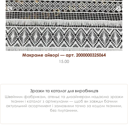
Макраме айворі — арт. 2000000325064
15.00
Зразки та каталог для виробництв
Швейним фабрикам, ательє та дизайнерам надаємо зразки
тканин і каталог з артикулами — щоб ви завжди бачили
актуальний асортимент і замовляли точно за кодом тканини,
без плутанини.