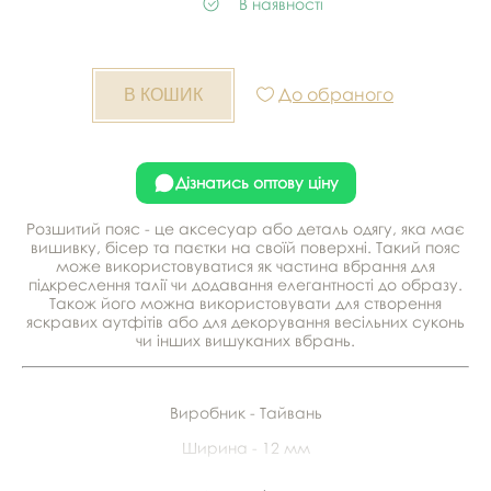
В наявності
До обраного
Дізнатись оптову ціну
Розшитий пояс - це аксесуар або деталь одягу, яка має
вишивку, бісер та паєтки на своїй поверхні. Такий пояс
може використовуватися як частина вбрання для
підкреслення талії чи додавання елегантності до образу.
Також його можна використовувати для створення
яскравих аутфітів або для декорування весільних суконь
чи інших вишуканих вбрань.
Виробник - Тайвань
Ширина - 12 мм
В рулоні - 15,18 м