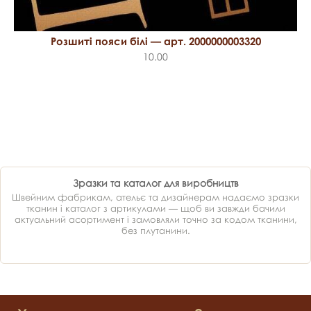
Розшиті пояси білі — арт. 2000000003320
10.00
Зразки та каталог для виробництв
Швейним фабрикам, ательє та дизайнерам надаємо зразки
тканин і каталог з артикулами — щоб ви завжди бачили
актуальний асортимент і замовляли точно за кодом тканини,
без плутанини.