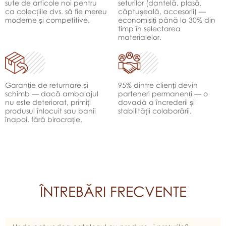
sute de articole noi pentru
seturilor (dantelă, plasă,
ca colecțiile dvs. să fie mereu
căptușeală, accesorii) —
moderne și competitive.
economisiți până la 30% din
timp în selectarea
materialelor.
Garanție de returnare și
95% dintre clienți devin
schimb — dacă ambalajul
parteneri permanenți — o
nu este deteriorat, primiți
dovadă a încrederii și
produsul înlocuit sau banii
stabilității colaborării.
înapoi, fără birocrație.
ÎNTREBĂRI FRECVENTE