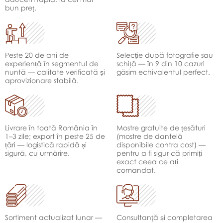
bun preț.
Peste 20 de ani de
Selecție după fotografie sau
experiență în segmentul de
schiță — în 9 din 10 cazuri
nuntă — calitate verificată și
găsim echivalentul perfect.
aprovizionare stabilă.
Livrare în toată România în
Mostre gratuite de țesături
1–3 zile; export în peste 25 de
(mostre de dantelă
țări — logistică rapidă și
disponibile contra cost) —
sigură, cu urmărire.
pentru a fi sigur că primiți
exact ceea ce ați
comandat.
Sortiment actualizat lunar —
Consultanță și completarea