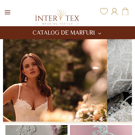
Inter Tex
CATALOG DE MARFURI
Intertex — Țesături Nuntă en Gros