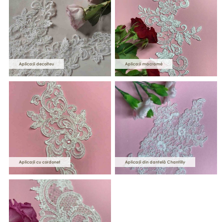
Aplicații decolteu
Aplicații macramé
Aplicații cu cordonet
Aplicații din dantelă Chantilly