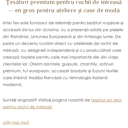
Țesături premium pentru rochii de mireasă
— en gros pentru ateliere și case de modă
Inter Tex este furnizorul de referință pentru țesături nupțiale și
accesorii de lux din Ucraina, cu o prezență solidă pe piețele
din România, Uniunea Europeană și din întreaga lume. De
peste un deceniu lucrăm direct cu atelierele de rochii de
mireasă, cu designerii independenți și cu producătorii care
creează toalete pentru cele mai importante zile din viața
clientelor lor. Oferim dantele, guipure, chantilly, satinuri
premium, tul european, accesorii brodate și fuziuni textile
care îmbină tradiția franceză cu tehnologia italiană
modernă.
Sunteți angrosist? Vizitați pagina noastră de
tesaturi en gros
pentru rochii de mireasă
.
citiți mai mult