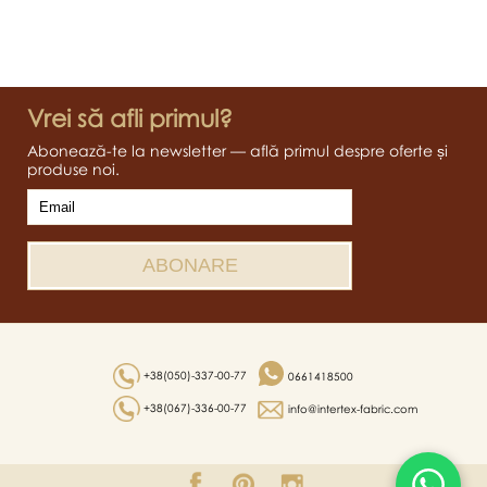
Vrei să afli primul?
Abonează-te la newsletter — află primul despre oferte și
produse noi.
+38(050)-337-00-77
0661418500
+38(067)-336-00-77
info@intertex-fabric.com