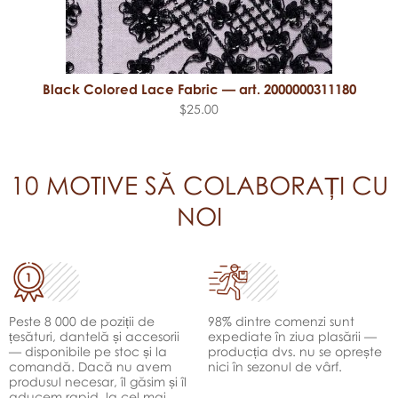
Black Colored Lace Fabric — art. 2000000311180
$25.00
10 MOTIVE SĂ COLABORAȚI CU
NOI
Peste 8 000 de poziții de
98% dintre comenzi sunt
țesături, dantelă și accesorii
expediate în ziua plasării —
— disponibile pe stoc și la
producția dvs. nu se oprește
comandă. Dacă nu avem
nici în sezonul de vârf.
produsul necesar, îl găsim și îl
aducem rapid, la cel mai