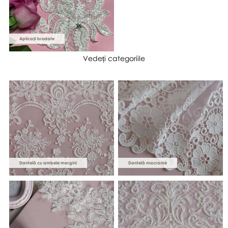
Aplicații brodate
Vedeți categoriile
Dantelă cu ambele margini
Dantelă macramé