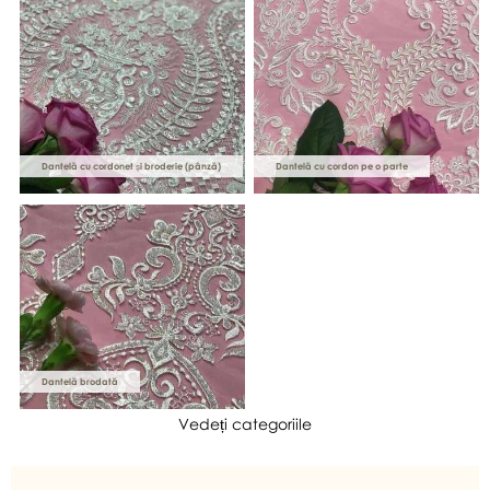
Dantelă cu cordonet și broderie (pânză)
Dantelă cu cordon pe o parte
Dantelă brodată
Vedeți categoriile