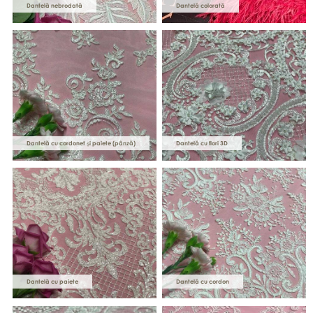
Dantelă nebrodată
Dantelă colorată
Dantelă cu cordonet și paiete (pânză)
Dantelă cu flori 3D
Dantelă cu paiete
Dantelă cu cordon