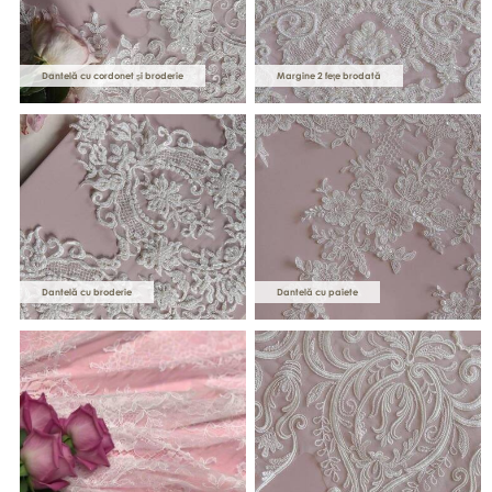
Dantelă cu cordonet și broderie
Margine 2 fețe brodată
Dantelă cu broderie
Dantelă cu paiete