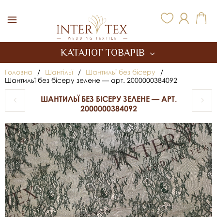
Inter Tex
КАТАЛОГ ТОВАРІВ
Головна
/
Шантільї
/
Шантильї без бісеру
/
Шантильї без бісеру зелене — арт. 2000000384092
ШАНТИЛЬЇ БЕЗ БІСЕРУ ЗЕЛЕНЕ — АРТ.
2000000384092