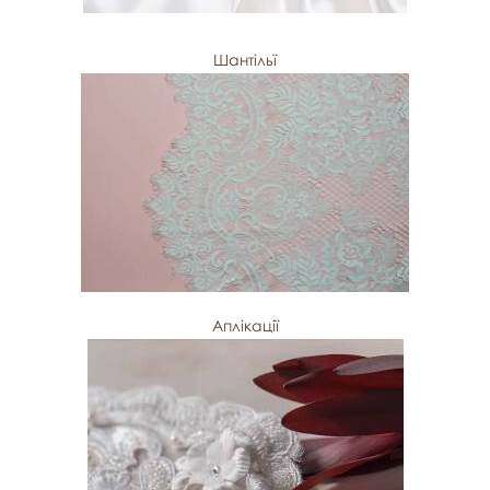
Шантільї
Аплікації