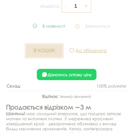
кількість:
В наявності
Закінчується
До обраного
Дізнатись оптову ціну
Склад:
100% polyester
Відтінок:
темно-зелений
Продається відрізком ∼3 м
Шантильї
має складний візерунок, що поєднує квіткові
мотиви та витончені гілочки. У мережива красивий
завершений край - декоративна облямівка у вигляді
більш насичених орнаментів. Легка, напівпрозора