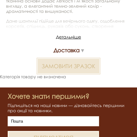
тканина основи додає легкості і м’якості загальному
вигляду, а елегантний темно-зелений колір -
драматичності та вишуканості.
Дане шантильї підійде для вечірнього одягу, оздоблення
корсетів, спідниць, рукавів або суконь, створення
декоративних вставок або окантовок.
Детальніше
*Передача кольору може бути спотворена пристроєм
Доставка
Шантильї без бісеру 2000000384092 — матеріал для
весільних суконь, декору та колекцій ательє. Доступний
оптом і в роздріб в Inter Tex, SKU 383132.
ЗАМОВИТИ ЗРАЗОК
Категорія товару не визначена
Хочете знати першими?
Підпишіться на наші новини — дізнавайтесь першими
про акції та новинки.