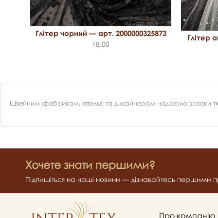
Глітер чорний — арт. 2000000325873
Глітер а
18.00
1066
Швейним фабрикам, ательє та дизайнерам надаємо зразки ткан
Хочете знати першими?
Підпишіться на наші новини — дізнавайтесь першими пр
Про компанію