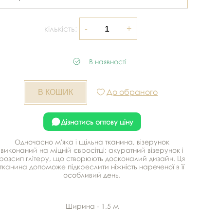
кількість:
В наявності
До обраного
Дізнатись оптову ціну
Одночасно м'яка і щільна тканина, візерунок
виконаний на міцній євросітці: акуратний візерунок і
розсип глітеру, що створюють досконалий дизайн. Ця
тканина допоможе підкреслити ніжність нареченої в її
особливий день.
Ширина - 1,5 м