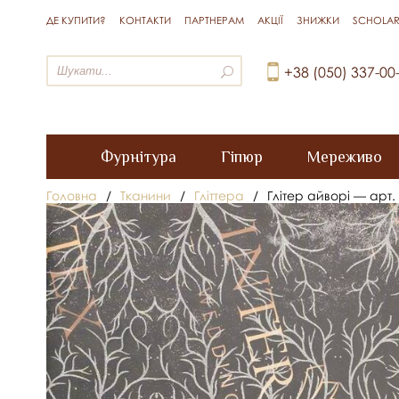
ДЕ КУПИТИ?
КОНТАКТИ
ПАРТНЕРАМ
АКЦІЇ
ЗНИЖКИ
SCHOLAR
+38 (050) 337-00
Фурнітура
Гіпюр
Мереживо
Головна
/
Тканини
/
Гліттера
/
Глітер айворі — арт