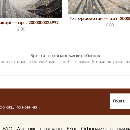
Глітер золотий — арт. 2000
йворі — арт. 2000000323992
6.00
12.00
Зразки та каталог для виробництв
ин і каталог з артикулами — щоб ви завжди бачили актуальний ас
о акції та новинки.
FAQ
Доставка та оплата
Блог
Оформлення замов