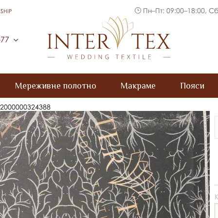
Пн–Пт: 09:00–18:00, Сб
SHIP
Inter Tex
-77
Мереживне полотно
Макраме
Пояси
. 2000000324388