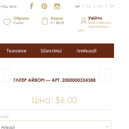
–Нд: вих.
UA
RU
RO
EN
Увійти
Обране
Кошик
0
штук
0 | $0.00
щоб побачити
персональні
ціни
Тканини
Шантільї
Аплікації
ГЛІТЕР АЙВОРІ — АРТ. 2000000324388
Ціна:
$6.00
Колір
Айворі