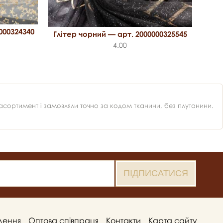
000324340
Глітер чорний — арт. 2000000325545
4.00
ортимент і замовляли точно за кодом тканини, без плутанини.
лення
Оптова співпраця
Контакти
Карта сайту