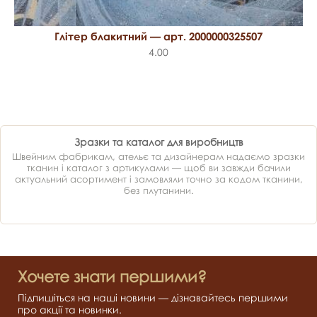
Глітер блакитний — арт. 2000000325507
4.00
Зразки та каталог для виробництв
Швейним фабрикам, ательє та дизайнерам надаємо зразки
тканин і каталог з артикулами — щоб ви завжди бачили
актуальний асортимент і замовляли точно за кодом тканини,
без плутанини.
Хочете знати першими?
Підпишіться на наші новини — дізнавайтесь першими
про акції та новинки.