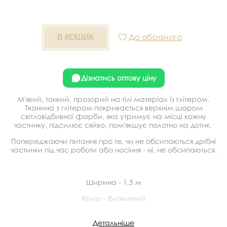
До обраного
Дізнатись оптову ціну
М'який, тонкий, прозорий на тілі матеріал із глітером.
Тканина з глітером покривається верхнім шаром
світловідбивної фарби, яка утримує на місці кожну
частинку, підсилює сяйво, пом'якшує полотно на дотик.
Попереджаючи питання про те, чи не обсипаються дрібні
частинки під час роботи або носіння - ні, не обсипаються.
Ширина - 1,5 м
Колір - блакитний
Склад - 100% поліестер
Детальніше