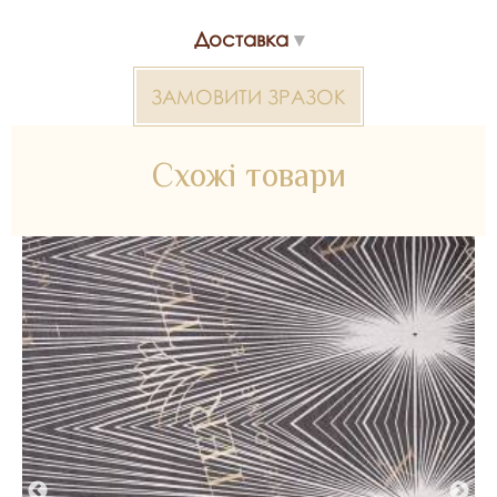
*Передача кольору може бути спотворена пристроєм
Доставка
Глітер 2000000324470 — матеріал для весільних суконь,
декору та колекцій ательє. Доступний оптом і в роздріб в
Inter Tex, SKU 328911.
ЗАМОВИТИ ЗРАЗОК
Схожі товари