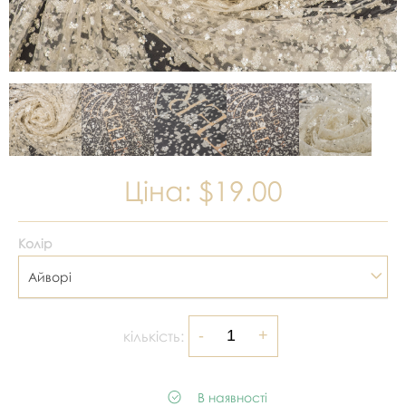
Ціна:
$19.00
Колір
Айворі
кількість:
В наявності