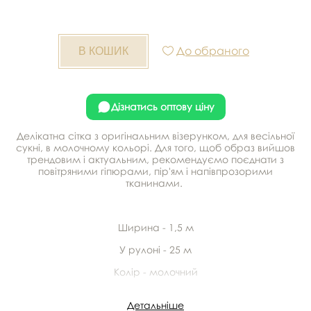
До обраного
Дізнатись оптову ціну
Делікатна сітка з оригінальним візерунком, для весільної
сукні, в молочному кольорі. Для того, щоб образ вийшов
трендовим і актуальним, рекомендуємо поєднати з
повітряними гіпюрами, пір'ям і напівпрозорими
тканинами.
Ширина - 1,5 м
У рулоні - 25 м
Колір - молочний
Склад - 100% поліестер
Детальніше