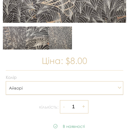
Ціна:
$8.00
Колір
Айворі
кількість:
В наявності