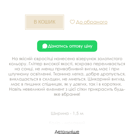
До обраного
Дізнатись оптову ціну
На якісній євросітці нанесено візерунок золотистого
кольору. Гліттер високої якості, яскраво переливається
на сонці, не менш привабливий вигляд має і при
штучному освітленні. Тканина легка, добре драпується,
викладається в складки, не мнеться. Шикарний вигляд
має в пишних спідницях, як у довгих, так і в коротких.
Навіть невеликий елемент з цієї сітки прикрасить будь-
яке вбрання!
Ширина - 1,5 м
Колір - молочний
Детальніше
У рулоні - від 15 м