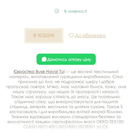
В наявності
До обраного
Дізнатись оптову ціну
Євросітка Buse Hayal Tul
— це якісний текстильний
матеріал, виготовлений турецьким виробником. Сітка
приємна до тіла, не подразнює шкіру і добре
пропускає повітря. М'яка, має матовий блиск, тонку, але
міцну структуру, що надає їй прозорості і легкості.
Також має хорошу стійкість до зносу. Це плательно-
спіднична сітка, що використовується для пошиття
спідниць, вечірніх, весільних та дитячих суконь. Також її
застосовують і для виробництва елітної жіночої білизни.
Тканина відповідає високим стандартам безпеки та
екологічності завдяки сертифікатам якості OEKO-TEX100-
CLASS1/ISO14001/ISO18001/ISO9001 та CE.