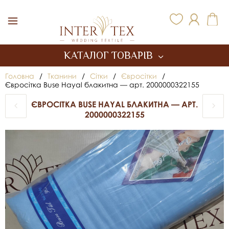
Inter Tex
КАТАЛОГ ТОВАРІВ
Головна
/
Тканини
/
Сітки
/
Євросітки
/
Євросітка Buse Hayal блакитна — арт. 2000000322155
ЄВРОСІТКА BUSE HAYAL БЛАКИТНА — АРТ.
2000000322155