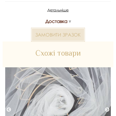
Детальніше
Колір - пастельно-блакитний
Виробник - Туреччина
Доставка
Склад - 100% поліестер
ЗАМОВИТИ ЗРАЗОК
Ширина - 3 м
У рулоні - 50 м
Схожі товари
*Передача кольору може бути спотворена пристроєм
2000000322155 Buse — матеріал для весільних суконь,
декору та колекцій ательє. Доступний оптом і в роздріб в
Inter Tex, SKU 329208.