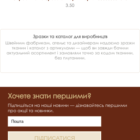
3.50
Зразки та каталог для виробництв
Швейним фабрикам, ательє та дизайнерам надаємо зразки
тканин і каталог з артикулами — щоб ви завжди бачили
актуальний асортимент і замовляли точно за кодом тканини,
без плутанини.
Хочете знати першими?
Підпишіться на наші новини — дізнавайтесь першими
про акції та новинки.