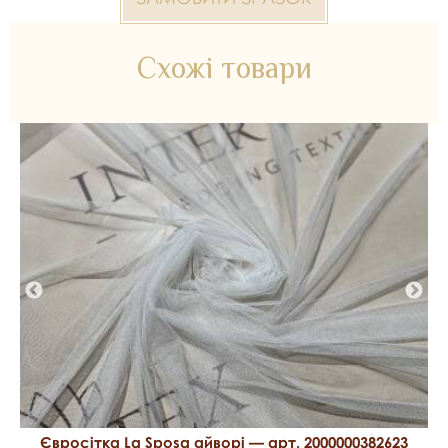
Євросітка Hayal Підходить для весільних суконь, декору
та B2B-замовлень Inter Tex.
Схожі товари
Євросітка La Sposa айворі — арт. 2000000382623