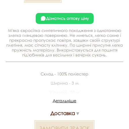
Дізнатись оптову ціну
М'яка євросітка синтетичного походження з однотонною
злегка глянцевою поверхнею. Не мнеться, легко сохне і
прекрасно пропускає повітря, завдяки своїй структурі
плетіння, має сітчасту клітинку. По ширині присутня легка
пружність матеріалу. Використовується для пошиття
під'юбників для весільних і вечірніх суконь.
Склад - 100% поліестер
Ширина - 3 м
У рулоні - 50 м
Детальніше
Відправлення зразків
Доставка
Разом із замовленням можемо відправити безкоштовні
зразки тканин
ЗАМОВИТИ ЗРАЗОК