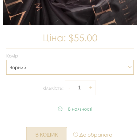
Ціна:
$55.00
Колір
Чорний
кількість:
В наявності
До обраного