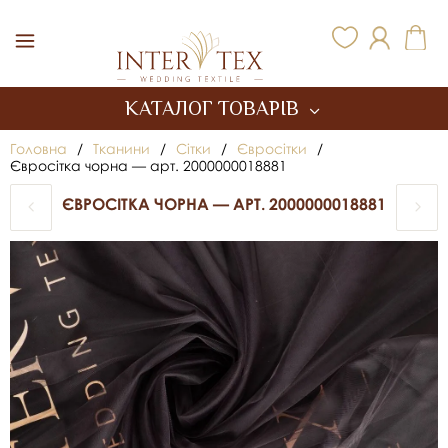
Inter Tex
КАТАЛОГ ТОВАРІВ
Головна
/
Тканини
/
Сітки
/
Євросітки
/
Євросітка чорна — арт. 2000000018881
ЄВРОСІТКА ЧОРНА — АРТ. 2000000018881