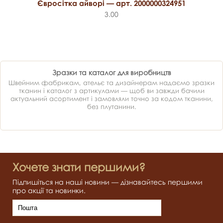
Євросітка айворі — арт. 2000000324951
3.00
Зразки та каталог для виробництв
Швейним фабрикам, ательє та дизайнерам надаємо зразки
тканин і каталог з артикулами — щоб ви завжди бачили
актуальний асортимент і замовляли точно за кодом тканини,
без плутанини.
Хочете знати першими?
Підпишіться на наші новини — дізнавайтесь першими
про акції та новинки.