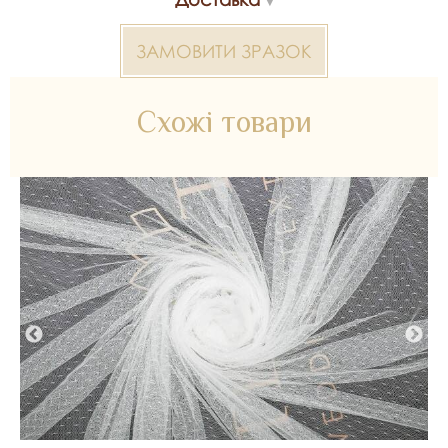
Склад - 100% поліестер
ЗАМОВИТИ ЗРАЗОК
Ширина - 3 м
У рулоні - 50 м
Схожі товари
*Передача кольору може бути спотворена пристроєм
2000000384047 Buse — матеріал для весільних суконь,
декору та колекцій ательє. Доступний оптом і в роздріб в
Inter Tex, SKU 329208.