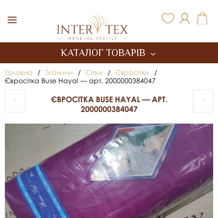
Inter Tex
КАТАЛОГ ТОВАРІВ
Головна
/
Тканини
/
Сітки
/
Євросітки
/
Євросітка Buse Hayal — арт. 2000000384047
ЄВРОСІТКА BUSE HAYAL — АРТ.
2000000384047