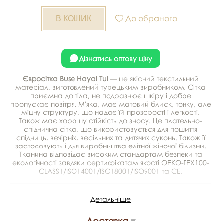
До обраного
Дізнатись оптову ціну
Євросітка Buse Hayal Tul
— це якісний текстильний
матеріал, виготовлений турецьким виробником. Сітка
приємна до тіла, не подразнює шкіру і добре
пропускає повітря. М'яка, має матовий блиск, тонку, але
міцну структуру, що надає їй прозорості і легкості.
Також має хорошу стійкість до зносу. Це плательно-
спіднична сітка, що використовується для пошиття
спідниць, вечірніх, весільних та дитячих суконь. Також її
застосовують і для виробництва елітної жіночої білизни.
Тканина відповідає високим стандартам безпеки та
екологічності завдяки сертифікатам якості OEKO-TEX100-
CLASS1/ISO14001/ISO18001/ISO9001 та CE.
Детальніше
Колір - фуксія
Виробник - Туреччина
Доставка