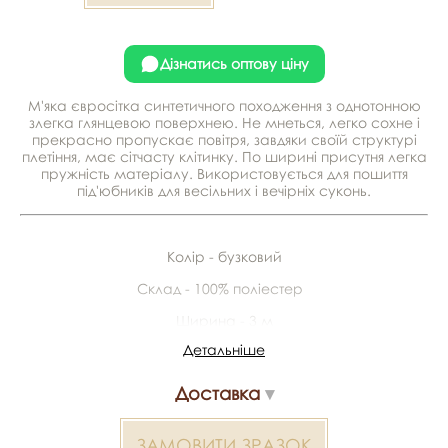
Дізнатись оптову ціну
М'яка євросітка синтетичного походження з однотонною
злегка глянцевою поверхнею. Не мнеться, легко сохне і
прекрасно пропускає повітря, завдяки своїй структурі
плетіння, має сітчасту клітинку. По ширині присутня легка
пружність матеріалу. Використовується для пошиття
під'юбників для весільних і вечірніх суконь.
Колір - бузковий
Склад - 100% поліестер
Ширина - 3 м
Детальніше
У рулоні - 50 м
Доставка
Відправлення зразків
Разом із замовленням можемо відправити безкоштовні
ЗАМОВИТИ ЗРАЗОК