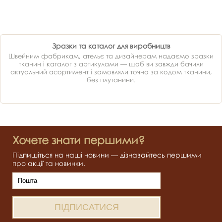
Зразки та каталог для виробництв
Швейним фабрикам, ательє та дизайнерам надаємо зразки
тканин і каталог з артикулами — щоб ви завжди бачили
актуальний асортимент і замовляли точно за кодом тканини,
без плутанини.
Хочете знати першими?
Підпишіться на наші новини — дізнавайтесь першими
про акції та новинки.