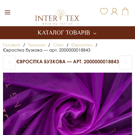
Inter Tex
КАТАЛОГ ТОВАРІВ
Головна
/
Тканини
/
Сітки
/
Євросітки
/
Євросітка бузкова — арт. 2000000018843
ЄВРОСІТКА БУЗКОВА — АРТ. 2000000018843