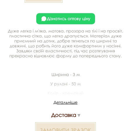
Дізнатись оптову ціну
Дуже легка і м'яка, матова, прозора на тілі і на просвіт,
пластична сітка, що легко драпується. Матеріал дуже
приємний на дотик, добре тягнеться по ширині та
довжині, що робить його дуже комфортним у носінні.
Завдяки своїй еластичності, під час розтягування
прекрасно відновлює форму до попереднього стану.
Ширина - 3 м
У рулоні - 50 м
Колір - кремовий
Детальніше
Склад - 100% поліестер
Доставка
Відправка зразків
ЗАМОВИТИ ЗРАЗОК
Разом із замовленням можемо відправити безкоштовні