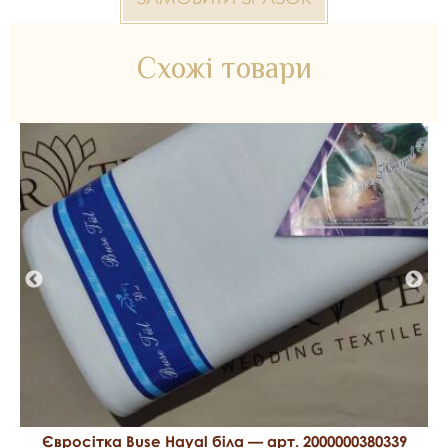
зразки тканин
2000000307541 мушка — матеріал для весільних суконь,
Схожі товари
декору та колекцій ательє. Доступний оптом і в роздріб в
Inter Tex, SKU 329765.
Євросітка Buse Hayal біла — арт. 2000000380339