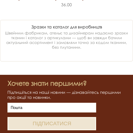
36.00
Зразки та каталог для виробництв
Швейним фабрикам, ательє та дизайнерам надаємо зразки
тканин і каталог з артикулами — щоб ви завжди бачили
актуальний асортимент і замовляли точно за кодом тканини,
без плутанини.
Хочете знати першими?
Підпишіться на наші новини — дізнавайтесь першими
про акції та новинки.