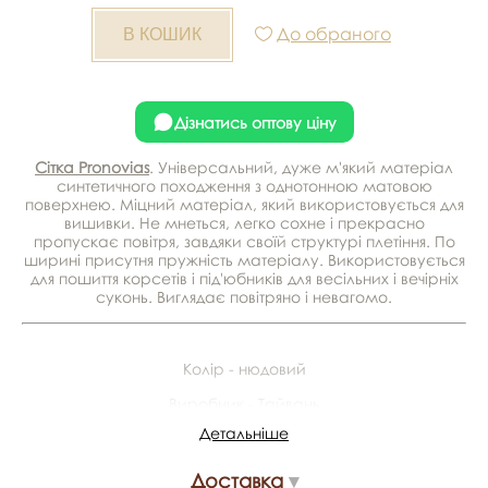
До обраного
Дізнатись оптову ціну
Сітка Pronovias
. Універсальний, дуже м'який матеріал
синтетичного походження з однотонною матовою
поверхнею. Міцний матеріал, який використовується для
вишивки. Не мнеться, легко сохне і прекрасно
пропускає повітря, завдяки своїй структурі плетіння. По
ширині присутня пружність матеріалу. Використовується
для пошиття корсетів і під'юбників для весільних і вечірніх
суконь. Виглядає повітряно і невагомо.
Колір - нюдовий
Виробник - Тайвань
Детальніше
Склад - 100% поліестер
Ширина - 1.5 м
Доставка