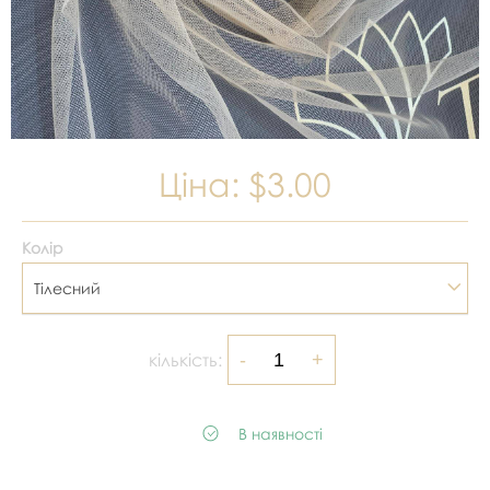
Ціна:
$3.00
Колір
Тілесний
кількість:
В наявності