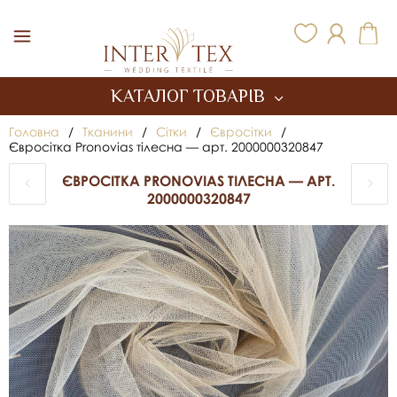
Inter Tex
КАТАЛОГ ТОВАРІВ
Головна
/
Тканини
/
Сітки
/
Євросітки
/
Євросітка Pronovias тілесна — арт. 2000000320847
ЄВРОСІТКА PRONOVIAS ТІЛЕСНА — АРТ.
2000000320847