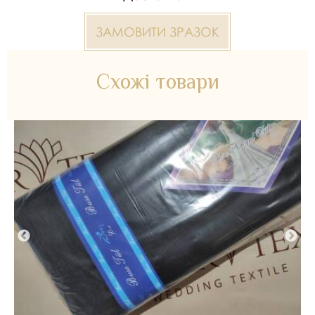
У рулоні - 50 м
ЗАМОВИТИ ЗРАЗОК
*Передача кольору може бути спотворена пристроєм
2000000320847 Pronovias — матеріал для весільних
Схожі товари
суконь, декору та колекцій ательє. Доступний оптом і в
роздріб в Inter Tex, SKU 329932.